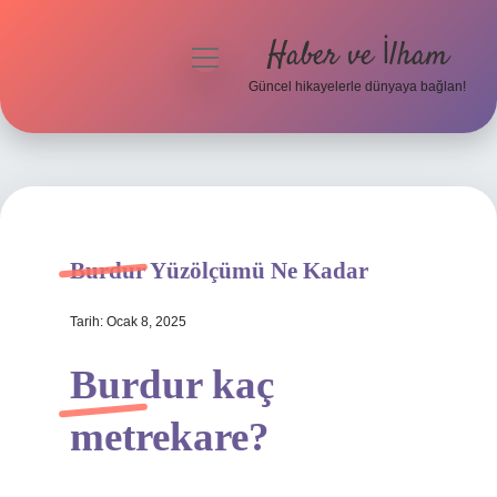
Haber ve İlham
menüyü
aç
Güncel hikayelerle dünyaya bağlan!
Anasayfa
Gizlilik Politikası
Yasal Uyarı
Burdur Yüzölçümü Ne Kadar
Hakkımızda
Tarih: Ocak 8, 2025
Burdur kaç
metrekare?