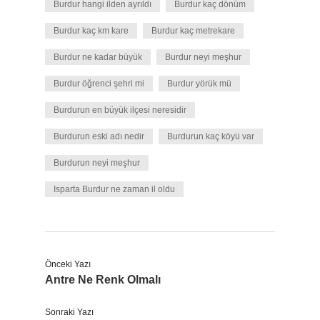
Burdur hangi ilden ayrıldı
Burdur kaç dönüm
Burdur kaç km kare
Burdur kaç metrekare
Burdur ne kadar büyük
Burdur neyi meşhur
Burdur öğrenci şehri mi
Burdur yörük mü
Burdurun en büyük ilçesi neresidir
Burdurun eski adı nedir
Burdurun kaç köyü var
Burdurun neyi meşhur
Isparta Burdur ne zaman il oldu
Önceki Yazı
Antre Ne Renk Olmalı
Sonraki Yazı