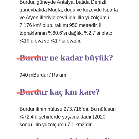
Burdur, güneyde Antalya, batıda Denizli,
güneybatıda Muğla, doğu ve kuzeyde Isparta
ve Afyon illeriyle çevrilidir. İlin yüzölçümü
7.176 km² olup, rakımı 950 metredir. İl
topraklarının %60,6’sı dağlık, %2,7’si plato,
%19’u ova ve %17’si ovadır.
Burdur ne kadar büyük?
940 mBurdur / Rakım
Burdur kaç km kare?
Burdur ilinin nüfusu 273.716’dır. Bu nüfusun
%72,4’ü şehirlerde yaşamaktadır (2020
sonu). İlin yüzölçümü 7,1 km2’dir.