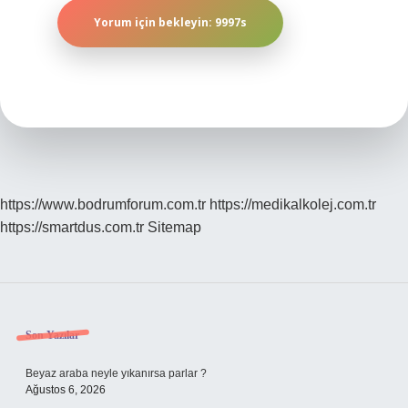
https://www.bodrumforum.com.tr
https://medikalkolej.com.tr
https://smartdus.com.tr
Sitemap
Sidebar
Son Yazılar
Beyaz araba neyle yıkanırsa parlar ?
Ağustos 6, 2026