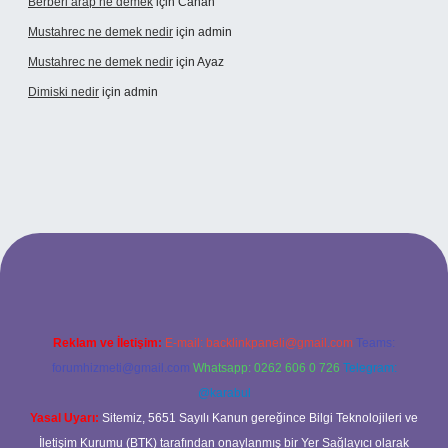
Berberi arap ne demek
için
Canan
Mustahrec ne demek nedir
için
admin
Mustahrec ne demek nedir
için
Ayaz
Dimiski nedir
için
admin
üncel adresi
https://tulipbett.net/
Reklam ve İletişim:
E-mail:
backlinkpaneli@gmail.com
Teams:
forumhizmeti@gmail.com
Whatsapp: 0262 606 0 726
Telegram:
@karabul
Yasal Uyarı:
Sitemiz, 5651 Sayılı Kanun gereğince Bilgi Teknolojileri ve
İletişim Kurumu (BTK) tarafından onaylanmış bir Yer Sağlayıcı olarak