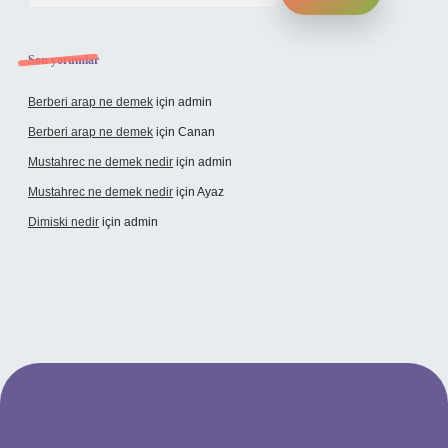
Son yorumlar
Berberi arap ne demek
için
admin
Berberi arap ne demek
için
Canan
Mustahrec ne demek nedir
için
admin
Mustahrec ne demek nedir
için
Ayaz
Dimiski nedir
için
admin
lexbet güncel adresi
https://tulipbett.net/