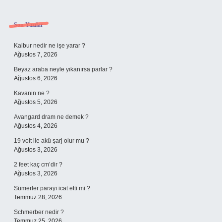
Sidebar
Son Yazılar
Kalbur nedir ne işe yarar ?
Ağustos 7, 2026
Beyaz araba neyle yıkanırsa parlar ?
Ağustos 6, 2026
Kavanin ne ?
Ağustos 5, 2026
Avangard dram ne demek ?
Ağustos 4, 2026
19 volt ile akü şarj olur mu ?
Ağustos 3, 2026
2 feet kaç cm’dir ?
Ağustos 3, 2026
Sümerler parayı icat etti mi ?
Temmuz 28, 2026
Schmerber nedir ?
Temmuz 25, 2026