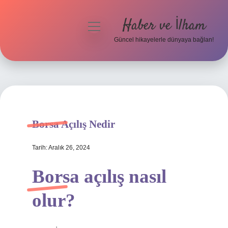
Haber ve İlham
menüyü
aç
Güncel hikayelerle dünyaya bağlan!
Anasayfa
Gizlilik Politikası
Yasal Uyarı
Borsa Açılış Nedir
Hakkımızda
Tarih: Aralık 26, 2024
Borsa açılış nasıl
olur?