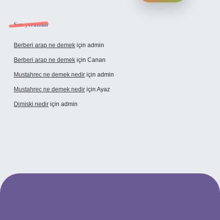
Son yorumlar
Berberi arap ne demek
için
admin
Berberi arap ne demek
için
Canan
Mustahrec ne demek nedir
için
admin
Mustahrec ne demek nedir
için
Ayaz
Dimiski nedir
için
admin
lexbet güncel adresi
https://tulipbett.net/