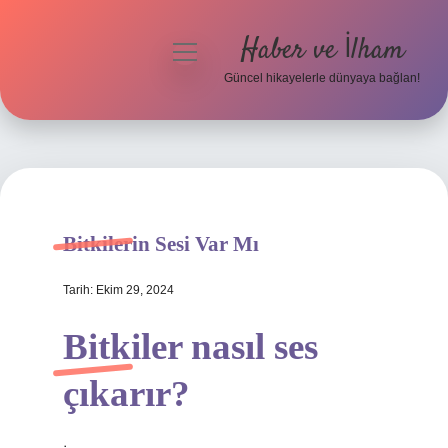
Haber ve İlham
menüyü
aç
Güncel hikayelerle dünyaya bağlan!
Anasayfa
Gizlilik Politikası
Yasal Uyarı
Bitkilerin Sesi Var Mı
Hakkımızda
Tarih: Ekim 29, 2024
Bitkiler nasıl ses
çıkarır?