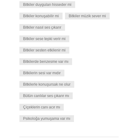
Bitkiler duyguları hisseder mi
Bitkiler konuşabilir mi
Bitkiler müzik sever mi
Bitkiler nasıl ses çıkarır
Bitkiler sese tepki verir mi
Bitkiler sesten etkilenir mi
Bitkilerde benzesme var mı
Bitkilerin sesi var mıdır
Bitkilerle konuşursak ne olur
Bütün canlılar ses çıkarır mı
Çiçeklerin canı acır mı
Psikoloğa yumuşama var mı