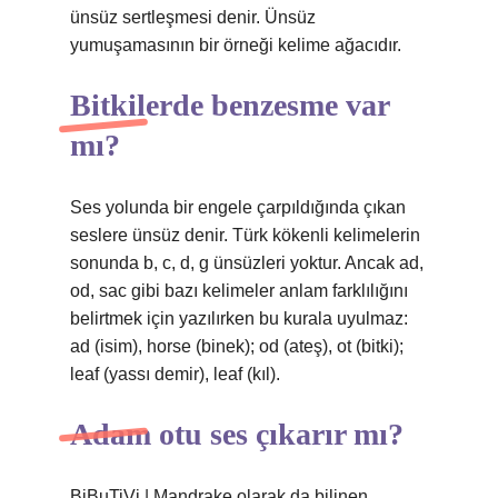
ünsüz sertleşmesi denir. Ünsüz
yumuşamasının bir örneği kelime ağacıdır.
Bitkilerde benzesme var
mı?
Ses yolunda bir engele çarpıldığında çıkan
seslere ünsüz denir. Türk kökenli kelimelerin
sonunda b, c, d, g ünsüzleri yoktur. Ancak ad,
od, sac gibi bazı kelimeler anlam farklılığını
belirtmek için yazılırken bu kurala uyulmaz:
ad (isim), horse (binek); od (ateş), ot (bitki);
leaf (yassı demir), leaf (kıl).
Adam otu ses çıkarır mı?
BiBuTiVi | Mandrake olarak da bilinen