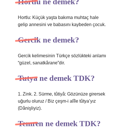
Hortlu ne demek?
Hortlu: Küçük yaşta bakıma muhtaç hale
gelip annesini ve babasını kaybeden çocuk.
Gercik ne demek?
Gercik kelimesinin Türkçe sözlükteki anlamı
“güzel, sanatkârane”dir.
Tutya ne demek TDK?
1. Zink. 2. Sürme, tûtiyâ: Gözünüze girersek
uğurlu oluruz / Biz çeşm-i alîle tûtya’yız
(Dânişliyiz).
Temren ne demek TDK?