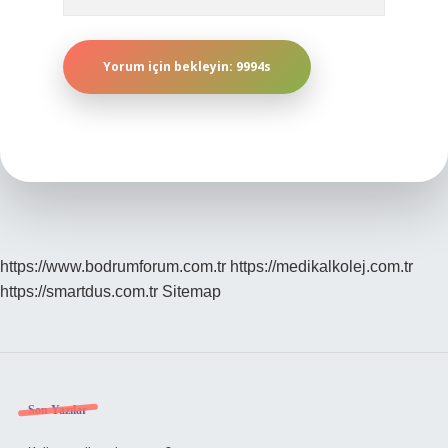
https://www.bodrumforum.com.tr
https://medikalkolej.com.tr
https://smartdus.com.tr
Sitemap
Sidebar
Son Yazılar