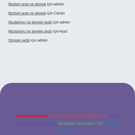
Berberi arap ne demek
için
admin
Berberi arap ne demek
için
Canan
Mustahrec ne demek nedir
için
admin
Mustahrec ne demek nedir
için
Ayaz
Dimiski nedir
için
admin
lipbett.net/
Reklam ve İletişim:
E-mail:
backlinkpaneli@gmail.com
Teams:
forumhizmeti@gmail.com
Whatsapp: 0262 606 0 726
Telegram:
@karabul