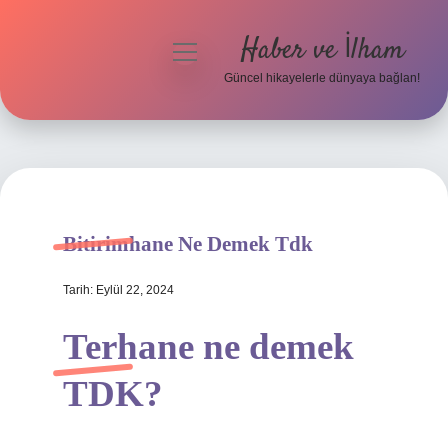
Haber ve İlham
menüyü
aç
Güncel hikayelerle dünyaya bağlan!
Anasayfa
Gizlilik Politikası
Yasal Uyarı
Bitirimhane Ne Demek Tdk
Hakkımızda
Tarih: Eylül 22, 2024
Terhane ne demek
TDK?