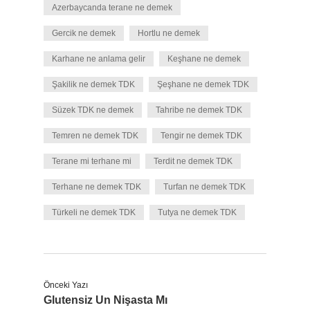
Azerbaycanda terane ne demek
Gercik ne demek
Hortlu ne demek
Karhane ne anlama gelir
Keşhane ne demek
Şakilik ne demek TDK
Şeşhane ne demek TDK
Süzek TDK ne demek
Tahribe ne demek TDK
Temren ne demek TDK
Tengir ne demek TDK
Terane mi terhane mi
Terdit ne demek TDK
Terhane ne demek TDK
Turfan ne demek TDK
Türkeli ne demek TDK
Tutya ne demek TDK
Önceki Yazı
Glutensiz Un Nişasta Mı