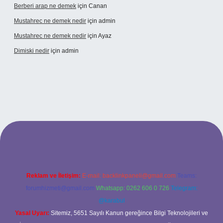
Berberi arap ne demek
için
Canan
Mustahrec ne demek nedir
için
admin
Mustahrec ne demek nedir
için
Ayaz
Dimiski nedir
için
admin
ncel adresi
https://tulipbett.net/
Reklam ve İletişim:
E-mail:
backlinkpaneli@gmail.com
Teams:
forumhizmeti@gmail.com
Whatsapp: 0262 606 0 726
Telegram:
@karabul
Yasal Uyarı:
Sitemiz, 5651 Sayılı Kanun gereğince Bilgi Teknolojileri ve