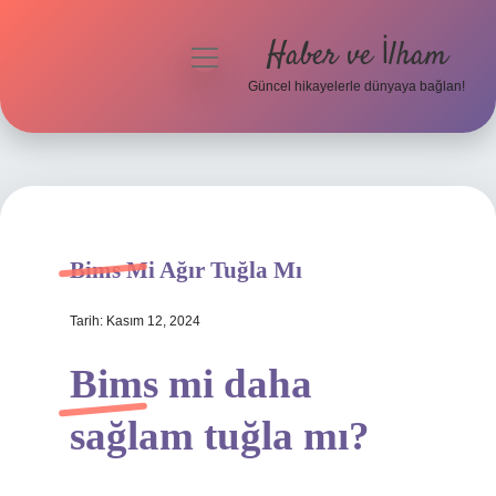
Haber ve İlham
menüyü
aç
Güncel hikayelerle dünyaya bağlan!
Anasayfa
Gizlilik Politikası
Yasal Uyarı
Bims Mi Ağır Tuğla Mı
Hakkımızda
Tarih: Kasım 12, 2024
Bims mi daha
sağlam tuğla mı?