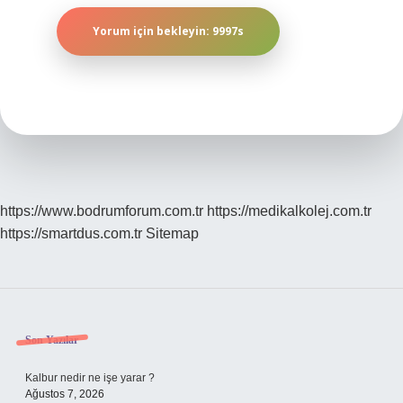
https://www.bodrumforum.com.tr
https://medikalkolej.com.tr
https://smartdus.com.tr
Sitemap
Sidebar
Son Yazılar
Kalbur nedir ne işe yarar ?
Ağustos 7, 2026