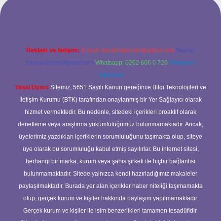
/
Reklam ve İletişim:
E-mail:
backlinkpaneli@gmail.com
Teams:
forumhizmeti@gmail.com
Whatsapp: 0262 606 0 726
Telegram:
@karabul
Yasal Uyarı:
Sitemiz, 5651 Sayılı Kanun gereğince Bilgi Teknolojileri ve
İletişim Kurumu (BTK) tarafından onaylanmış bir Yer Sağlayıcı olarak
hizmet vermektedir. Bu nedenle, sitedeki içerikleri proaktif olarak
denetleme veya araştırma yükümlülüğümüz bulunmamaktadır. Ancak,
üyelerimiz yazdıkları içeriklerin sorumluluğunu taşımakta olup, siteye
üye olarak bu sorumluluğu kabul etmiş sayılırlar. Bu internet sitesi,
herhangi bir marka, kurum veya şahıs şirketi ile hiçbir bağlantısı
bulunmamaktadır. Sitede yalnızca kendi hazırladığımız makaleler
paylaşılmaktadır. Burada yer alan içerikler haber niteliği taşımamakta
olup, gerçek kurum ve kişiler hakkında paylaşım yapılmamaktadır.
Gerçek kurum ve kişiler ile isim benzerlikleri tamamen tesadüfidir.