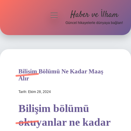
Haber ve İlham
menüyü
aç
Güncel hikayelerle dünyaya bağlan!
Anasayfa
Gizlilik Politikası
Yasal Uyarı
Bilişim Bölümü Ne Kadar Maaş
Hakkımızda
Alır
Tarih: Ekim 28, 2024
Bilişim bölümü
okuyanlar ne kadar