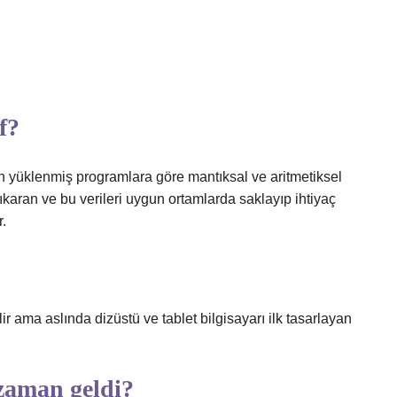
f?
ceden yüklenmiş programlara göre mantıksal ve aritmetiksel
ıkaran ve bu verileri uygun ortamlarda saklayıp ihtiyaç
r.
r ama aslında dizüstü ve tablet bilgisayarı ilk tasarlayan
 zaman geldi?