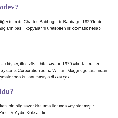
eodev?
 diğer isim de Charles Babbage’dı. Babbage, 1820’lerde
çların basılı kopyalarını üretebilen ilk otomatik hesap
n kişiler, ilk dizüstü bilgisayarın 1979 yılında üretilen
 Systems Corporation adına William Moggridge tarafından
ışmalarında kullanılmasıyla dikkat çekti.
uldu?
tesi’nin bilgisayar kiralama ilanında yayınlanmıştır.
rof. Dr. Aydın Köksal’dır.