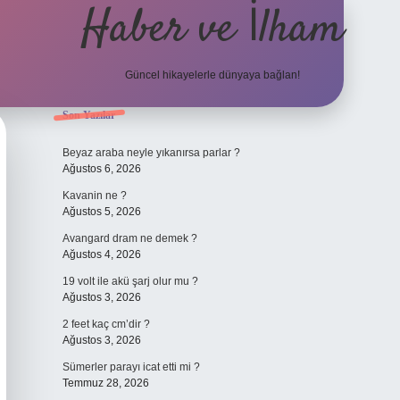
Haber ve İlham
Güncel hikayelerle dünyaya bağlan!
Sidebar
Son Yazılar
elexbet güncel adresi
https://tulipbett.net/
Beyaz araba neyle yıkanırsa parlar ?
Ağustos 6, 2026
Kavanin ne ?
Ağustos 5, 2026
Avangard dram ne demek ?
Ağustos 4, 2026
19 volt ile akü şarj olur mu ?
Ağustos 3, 2026
2 feet kaç cm’dir ?
Ağustos 3, 2026
Sümerler parayı icat etti mi ?
Temmuz 28, 2026