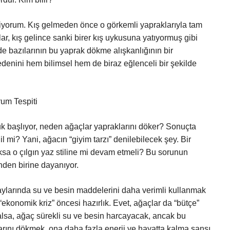
liyorum. Kış gelmeden önce o görkemli yapraklarıyla tam
ar, kış gelince sanki birer kış uykusuna yatıyormuş gibi
 bazılarının bu yaprak dökme alışkanlığının bir
edenini hem bilimsel hem de biraz eğlenceli bir şekilde
um Tespiti
ğuk başlıyor, neden ağaçlar yapraklarını döker? Sonuçta
l mi? Yani, ağacın “giyim tarzı” denilebilecek şey. Bir
oksa o çılgın yaz stiline mi devam etmeli? Bu sorunun
nden birine dayanıyor.
 aylarında su ve besin maddelerini daha verimli kullanmak
r “ekonomik kriz” öncesi hazırlık. Evet, ağaçlar da “bütçe”
alsa, ağaç sürekli su ve besin harcayacak, ancak bu
arını dökmek, ona daha fazla enerji ve hayatta kalma şansı