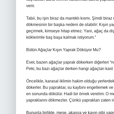
verir.
Tabii, bu işin biraz da mantıklı kısmı. Şimdi bira
dökmesinin bir başka nedeni de olabilir: Kışın ya
geçirmek, kimseye hitap etmez. Yani, ağaç da diyo
köklerimle baş başa kalmak istiyorum.”
Bütün Ağaçlar Kışın Yaprak Döküyor Mu?
Evet, bazen ağaçlar yaprak dökerken diğerleri “ne
Peki, bu bazı ağaçlar derken hangi ağaçları kast
Öncelikle, karasal iklimin hakim olduğu yerlerdek
dökerler. Bu yapraklar, su kaybını engellemek ve
en sonunda dökülür. Hadi bir örnek verelim: O m
yapraklarını dökmezler. Çünkü yaprakları zaten in
Bununla birlikte, meşe, akasya ve kayın gibi yapra