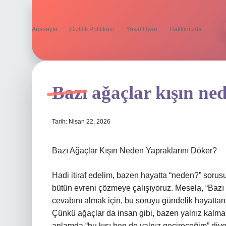
Anasayfa
Gizlilik Politikası
Yasal Uyarı
Hakkımızda
Bazı ağaçlar kışın ne
Tarih: Nisan 22, 2026
Bazı Ağaçlar Kışın Neden Yapraklarını Döker?
Hadi itiraf edelim, bazen hayatta “neden?” sorus
bütün evreni çözmeye çalışıyoruz. Mesela, “Bazı 
cevabını almak için, bu soruyu gündelik hayattan 
Çünkü ağaçlar da insan gibi, bazen yalnız kalmak
anlamda “bu kışı ben de yalnız geçireceğim” diyor