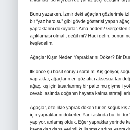
Bunu yazarken, İzmir’deki ağaçları gözlerimle iz
bir “yaz hero’su” gibi gövde gösterisi yapan ağaçl
yapraklarını döküyorlar. Ama neden? Gerçekten de
açıklaması olmalı, değil mi? Hadi gelin, bunun n
keşfedelim.
Ağaçlar Kışın Neden Yapraklarını Döker? Bir Dur
İlk önce şu basit soruyu soralım: Kış geliyor, so
yapraklar, ağaçların en göz alıcı aksesuarları deği
ağaç, kış için tasarlanmış bir palto mu giymeli y
cevabı aslında doğanın hayatta kalma stratejileri
Ağaçlar, özellikle yaprak döken türler, soğuk kış
için yapraklarını dökerler. Yani aslında bu, bir tü
yapıyor, anlamış olduk. Eğer yapraklar yerinde k
kaynakları daha verimli kullanmak adına yaprakl