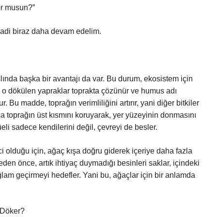
or musun?”
adi biraz daha devam edelim.
lında başka bir avantajı da var. Bu durum, ekosistem için
, o dökülen yapraklar toprakta çözünür ve humus adı
 Bu madde, toprağın verimliliğini artırır, yani diğer bitkiler
nca toprağın üst kısmını koruyarak, yer yüzeyinin donmasını
eli sadece kendilerini değil, çevreyi de besler.
ci olduğu için, ağaç kışa doğru giderek içeriye daha fazla
n önce, artık ihtiyaç duymadığı besinleri saklar, içindeki
ğlam geçirmeyi hedefler. Yani bu, ağaçlar için bir anlamda
 Döker?