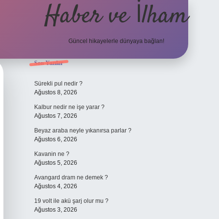
Haber ve İlham
Güncel hikayelerle dünyaya bağlan!
Sidebar
Son Yazılar
elexbet güncel adres
Sürekli pul nedir ?
Ağustos 8, 2026
Kalbur nedir ne işe yarar ?
Ağustos 7, 2026
Beyaz araba neyle yıkanırsa parlar ?
Ağustos 6, 2026
Kavanin ne ?
Ağustos 5, 2026
Avangard dram ne demek ?
Ağustos 4, 2026
19 volt ile akü şarj olur mu ?
Ağustos 3, 2026