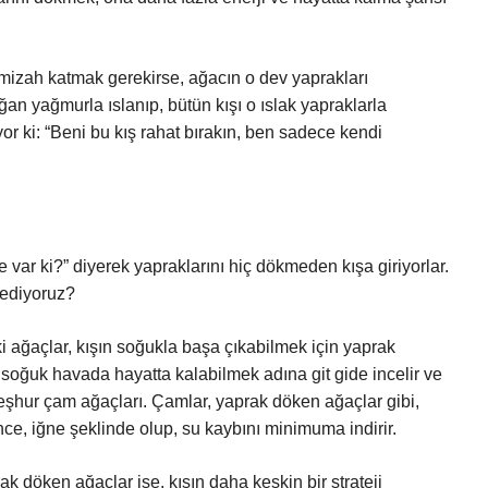
z mizah katmak gerekirse, ağacın o dev yaprakları
ğan yağmurla ıslanıp, bütün kışı o ıslak yapraklarla
r ki: “Beni bu kış rahat bırakın, ben sadece kendi
 var ki?” diyerek yapraklarını hiç dökmeden kışa giriyorlar.
 ediyoruz?
i ağaçlar, kışın soğukla başa çıkabilmek için yaprak
 soğuk havada hayatta kalabilmek adına git gide incelir ve
eşhur çam ağaçları. Çamlar, yaprak döken ağaçlar gibi,
ce, iğne şeklinde olup, su kaybını minimuma indirir.
k döken ağaçlar ise, kışın daha keskin bir strateji