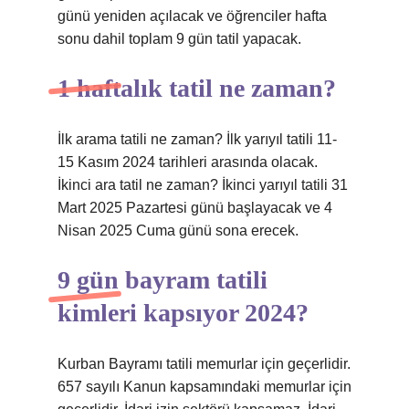
günü yeniden açılacak ve öğrenciler hafta
sonu dahil toplam 9 gün tatil yapacak.
1 haftalık tatil ne zaman?
İlk arama tatili ne zaman? İlk yarıyıl tatili 11-
15 Kasım 2024 tarihleri ​​arasında olacak.
İkinci ara tatil ne zaman? İkinci yarıyıl tatili 31
Mart 2025 Pazartesi günü başlayacak ve 4
Nisan 2025 Cuma günü sona erecek.
9 gün bayram tatili
kimleri kapsıyor 2024?
Kurban Bayramı tatili memurlar için geçerlidir.
657 sayılı Kanun kapsamındaki memurlar için