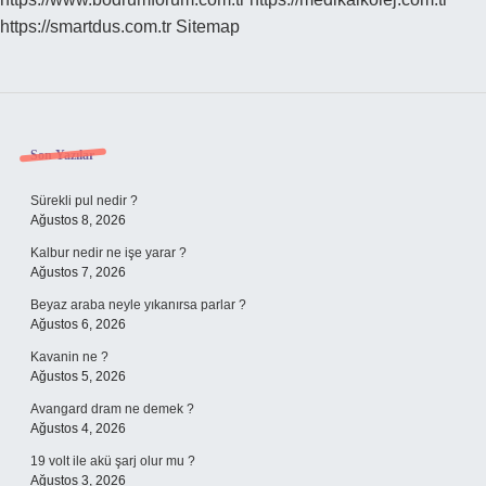
https://smartdus.com.tr
Sitemap
Sidebar
Son Yazılar
Sürekli pul nedir ?
Ağustos 8, 2026
Kalbur nedir ne işe yarar ?
Ağustos 7, 2026
Beyaz araba neyle yıkanırsa parlar ?
Ağustos 6, 2026
Kavanin ne ?
Ağustos 5, 2026
Avangard dram ne demek ?
Ağustos 4, 2026
19 volt ile akü şarj olur mu ?
Ağustos 3, 2026