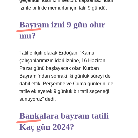
geçerlidir. İdari izin sektörü kapsamaz. İdari
izinle birlikte memurlar için tatil 9 gündü.
Bayram izni 9 gün olur
mu?
Tatille ilgili olarak Erdoğan, “Kamu
çalışanlarımızın idari iznine, 16 Haziran
Pazar günü başlayacak olan Kurban
Bayramı’ndan sonraki iki günlük süreyi de
dahil ettik. Perşembe ve Cuma günlerini de
tatile ekleyerek 9 günlük bir tatil seçeneği
sunuyoruz” dedi.
Bankalara bayram tatili
Kaç gün 2024?