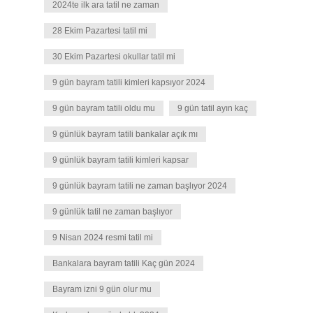
2024te ilk ara tatil ne zaman
28 Ekim Pazartesi tatil mi
30 Ekim Pazartesi okullar tatil mi
9 gün bayram tatili kimleri kapsıyor 2024
9 gün bayram tatili oldu mu
9 gün tatil ayın kaç
9 günlük bayram tatili bankalar açık mı
9 günlük bayram tatili kimleri kapsar
9 günlük bayram tatili ne zaman başlıyor 2024
9 günlük tatil ne zaman başlıyor
9 Nisan 2024 resmi tatil mi
Bankalara bayram tatili Kaç gün 2024
Bayram izni 9 gün olur mu