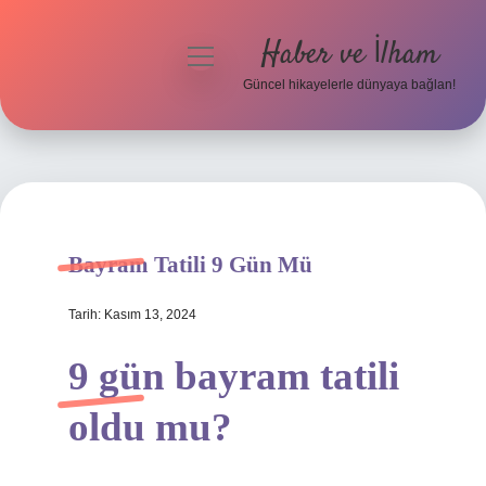
Haber ve İlham
menüyü
aç
Güncel hikayelerle dünyaya bağlan!
Anasayfa
Gizlilik Politikası
Yasal Uyarı
Bayram Tatili 9 Gün Mü
Hakkımızda
Tarih: Kasım 13, 2024
9 gün bayram tatili
oldu mu?