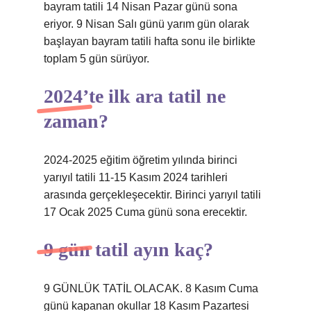
bayram tatili 14 Nisan Pazar günü sona
eriyor. 9 Nisan Salı günü yarım gün olarak
başlayan bayram tatili hafta sonu ile birlikte
toplam 5 gün sürüyor.
2024’te ilk ara tatil ne
zaman?
2024-2025 eğitim öğretim yılında birinci
yarıyıl tatili 11-15 Kasım 2024 tarihleri ​​
arasında gerçekleşecektir. Birinci yarıyıl tatili
17 Ocak 2025 Cuma günü sona erecektir.
9 gün tatil ayın kaç?
9 GÜNLÜK TATİL OLACAK. 8 Kasım Cuma
günü kapanan okullar 18 Kasım Pazartesi