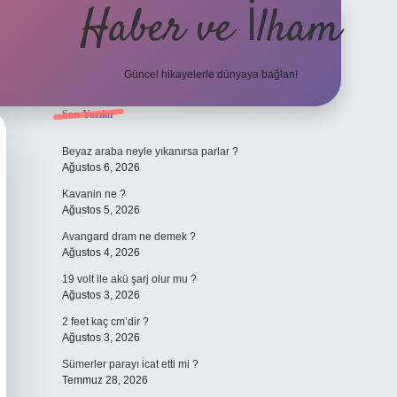
Haber ve İlham
Güncel hikayelerle dünyaya bağlan!
Sidebar
Son Yazılar
elexbet güncel adresi
Beyaz araba neyle yıkanırsa parlar ?
Ağustos 6, 2026
Kavanin ne ?
Ağustos 5, 2026
Avangard dram ne demek ?
Ağustos 4, 2026
19 volt ile akü şarj olur mu ?
Ağustos 3, 2026
2 feet kaç cm’dir ?
Ağustos 3, 2026
Sümerler parayı icat etti mi ?
Temmuz 28, 2026