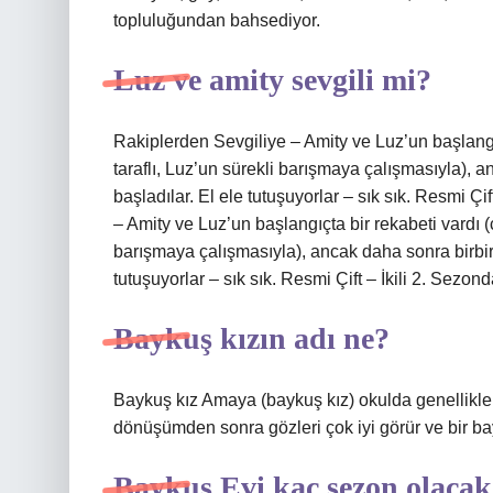
topluluğundan bahsediyor.
Luz ve amity sevgili mi?
Rakiplerden Sevgiliye – Amity ve Luz’un başlangıç
taraflı, Luz’un sürekli barışmaya çalışmasıyla),
başladılar. El ele tutuşuyorlar – sık sık. Resmi Ç
– Amity ve Luz’un başlangıçta bir rekabeti vardı (ç
barışmaya çalışmasıyla), ancak daha sonra birbir
tutuşuyorlar – sık sık. Resmi Çift – İkili 2. Sezo
Baykuş kızın adı ne?
Baykuş kız Amaya (baykuş kız) okulda genellikle g
dönüşümden sonra gözleri çok iyi görür ve bir bayk
Baykuş Evi kaç sezon olaca