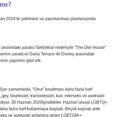
 mı?
an 2024’te çekilmesi ve yayınlanması planlanıyordu
 arasındaki yaratıcı farklılıklar nedeniyle “The Owl House”
serinin yaratıcısı Dana Terrace ile Disney arasındaki
inin yapımını iptal etti.
 Son zamanlarda, “Onur” kısaltması daha fazla harf
 gey, biseksüel, transseksüel, kuir, interseks ve aseksüel
yor. 30 Haziran 2020İçindekiler. Haziran ulusal LGBTQ+
daha fazla harf kullanmaya başladı. Birçok kaynak artık
nterseks ve aseksüel anlamına gelen LGBTQIA+