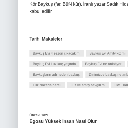
Kör Baykuş (far. Bûf-i kûr), İranlı yazar Sadık Hid
kabul edilir.
Tarih:
Makaleler
Baykuş Evi 4 sezon çıkacak mı
Baykuş Evi Amity kız mı
Baykuş Evi Luz kaç yaşında
Baykuş Evi ne anlatıyor
Baykuşların adı neden baykuş
Dinimizde baykuş ne anl
Luz Noceda nereli
Luz ve amity sevgili mi
Owl Hous
Önceki Yazı
Egosu Yüksek Insan Nasıl Olur