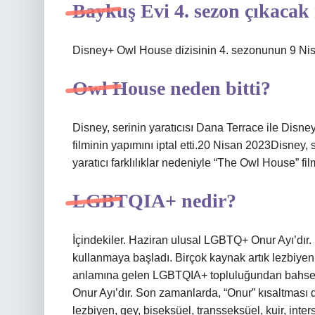
Baykuş Evi 4. sezon çıkacak
Disney+ Owl House dizisinin 4. sezonunun 9 Nis
Owl House neden bitti?
Disney, serinin yaratıcısı Dana Terrace ile Disney
filminin yapımını iptal etti.20 Nisan 2023Disney, 
yaratıcı farklılıklar nedeniyle “The Owl House” film
LGBTQIA+ nedir?
İçindekiler. Haziran ulusal LGBTQ+ Onur Ayı’dır.
kullanmaya başladı. Birçok kaynak artık lezbiyen,
anlamına gelen LGBTQIA+ topluluğundan bahsedi
Onur Ayı’dır. Son zamanlarda, “Onur” kısaltması 
lezbiyen, gey, biseksüel, transseksüel, kuir, i