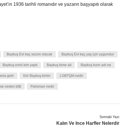
ayet’in 1936 tarihli romanıdır ve yazarın başyapıtı olarak
Baykuş Evi kaç sezon olacak
Baykuş Evi kaç yaş için uygundur
Baykuş evini kim yaptı
Baykuş kime ait
Baykuş kızın adı ne
ama gelir
Kör Baykuş kimin
LGBTQIA nedir
e neden bitti
Palisman nedir
Sonraki Yazı
Kalın Ve Ince Harfler Nelerdir