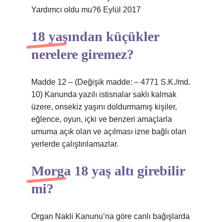
Yardımcı oldu mu?6 Eylül 2017
18 yaşından küçükler
nerelere giremez?
Madde 12 – (Değişik madde: – 4771 S.K./md.
10) Kanunda yazılı istisnalar saklı kalmak
üzere, onsekiz yaşını doldurmamış kişiler,
eğlence, oyun, içki ve benzeri amaçlarla
umuma açık olan ve açılması izne bağlı olan
yerlerde çalıştırılamazlar.
Morga 18 yaş altı girebilir
mi?
Organ Nakli Kanunu’na göre canlı bağışlarda