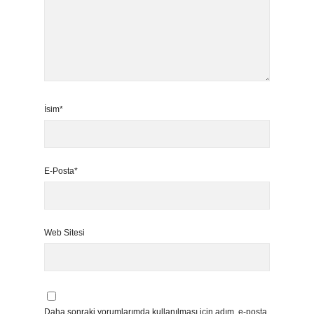
İsim*
E-Posta*
Web Sitesi
Daha sonraki yorumlarımda kullanılması için adım, e-posta