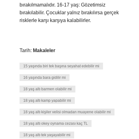
bırakılmamalıdır. 16-17 yaş: Gözetimsiz
bırakılabilir. Çocuklar yalnız bırakılırsa gerçek
risklerle karşı karşıya kalabilirler.
Tarih:
Makaleler
15 yaşında biri tek başına seyahat edebilir mi
16 yaşında bara gidilir mi
18 yaş altı barmen olabilir mi
18 yaş altı kamp yapabilir mi
18 yaş altı kişiler velisi olmadan muayene olabilir mi
18 yaş altı okey oynama cezası kaç TL
18 yaş altı tek yaşayabilir mi