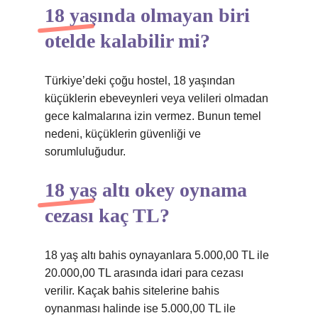
18 yaşında olmayan biri
otelde kalabilir mi?
Türkiye’deki çoğu hostel, 18 yaşından
küçüklerin ebeveynleri veya velileri olmadan
gece kalmalarına izin vermez. Bunun temel
nedeni, küçüklerin güvenliği ve
sorumluluğudur.
18 yaş altı okey oynama
cezası kaç TL?
18 yaş altı bahis oynayanlara 5.000,00 TL ile
20.000,00 TL arasında idari para cezası
verilir. Kaçak bahis sitelerine bahis
oynanması halinde ise 5.000,00 TL ile