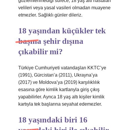
gözlemlenmediği sürece, 18 yaş altı hastaları
velileri veya yasal vasileri olmadan muayene
etmezler. Sağlıklı günler dileriz.
18 yaşından küçükler tek
başına şehir dışına
çıkabilir mi?
Türkiye Cumhuriyeti vatandaşları KKTC’ye
(1991), Gürcistan’a (2011), Ukrayna’ya
(2017) ve Moldova’ya (2019) karşılıklılık
esasına göre kimlik kartlarıyla giriş çıkış
yapabilirler. Ayrıca 18 yaş altı kişiler kimlik
kartıyla tek başlarına seyahat edemezler.
18 yaşındaki biri 16