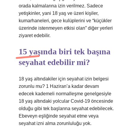
orada kalmalarına izin verilmez. Sadece
yetişkinler, yani 18 yaş ve üzeri kişiler,
kumarhaneleri, gece kulüplerini ve “küçükler
üzerinde istenmeyen etkisi olan” diğer yerleri
ziyaret edebilir.
15 yaşında biri tek başına
seyahat edebilir mi?
18 yaş altındakiler için seyahat izin belgesi
zorunlu mu? 1 Haziran’a kadar devam
edecek kademeli normalleşme genelgesiyle
18 yaş altındaki yolcular Covid-19 öncesinde
olduğu gibi tek başlarına seyahat edebilecek.
Ebeveyn eşliğinde seyahat etme veya
seyahat izni alma zorunluluğu yok.