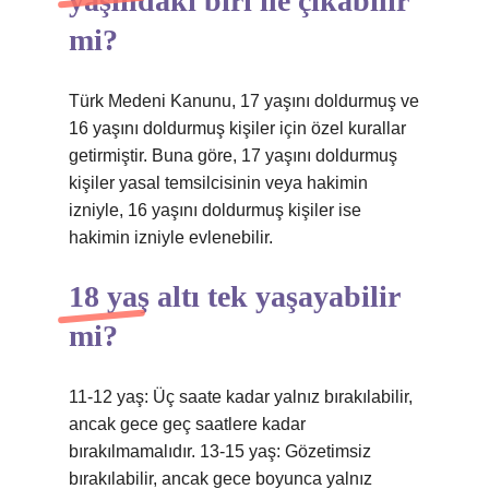
yaşındaki biri ile çıkabilir
mi?
Türk Medeni Kanunu, 17 yaşını doldurmuş ve
16 yaşını doldurmuş kişiler için özel kurallar
getirmiştir. Buna göre, 17 yaşını doldurmuş
kişiler yasal temsilcisinin veya hakimin
izniyle, 16 yaşını doldurmuş kişiler ise
hakimin izniyle evlenebilir.
18 yaş altı tek yaşayabilir
mi?
11-12 yaş: Üç saate kadar yalnız bırakılabilir,
ancak gece geç saatlere kadar
bırakılmamalıdır. 13-15 yaş: Gözetimsiz
bırakılabilir, ancak gece boyunca yalnız