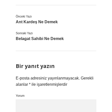
Önceki Yazı
Ant Kardeş Ne Demek
Sonraki Yazı
Belagat Sahibi Ne Demek
Bir yanıt yazın
E-posta adresiniz yayınlanmayacak.
Gerekli
alanlar
*
ile işaretlenmişlerdir
Yorum