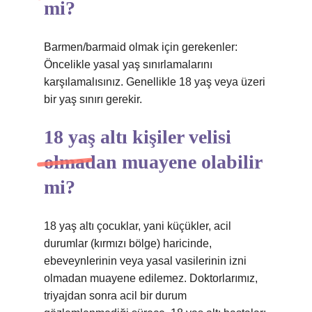
mi?
Barmen/barmaid olmak için gerekenler:
Öncelikle yasal yaş sınırlamalarını
karşılamalısınız. Genellikle 18 yaş veya üzeri
bir yaş sınırı gerekir.
18 yaş altı kişiler velisi
olmadan muayene olabilir
mi?
18 yaş altı çocuklar, yani küçükler, acil
durumlar (kırmızı bölge) haricinde,
ebeveynlerinin veya yasal vasilerinin izni
olmadan muayene edilemez. Doktorlarımız,
triyajdan sonra acil bir durum