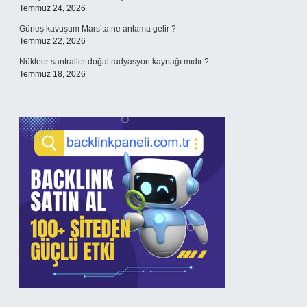
Temmuz 24, 2026
Güneş kavuşum Mars’ta ne anlama gelir ?
Temmuz 22, 2026
Nükleer santraller doğal radyasyon kaynağı mıdır ?
Temmuz 18, 2026