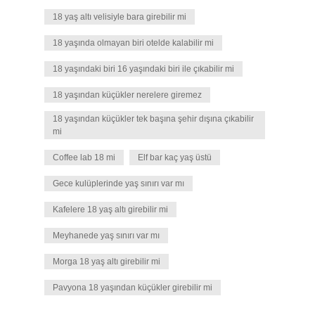
18 yaş altı velisiyle bara girebilir mi
18 yaşında olmayan biri otelde kalabilir mi
18 yaşındaki biri 16 yaşındaki biri ile çıkabilir mi
18 yaşından küçükler nerelere giremez
18 yaşından küçükler tek başına şehir dışına çıkabilir
mi
Coffee lab 18 mi
Elf bar kaç yaş üstü
Gece kulüplerinde yaş sınırı var mı
Kafelere 18 yaş altı girebilir mi
Meyhanede yaş sınırı var mı
Morga 18 yaş altı girebilir mi
Pavyona 18 yaşından küçükler girebilir mi