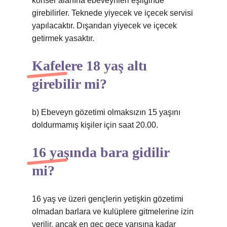
konser alanına ebeveynleri eşliğinde
girebilirler. Teknede yiyecek ve içecek servisi
yapılacaktır. Dışarıdan yiyecek ve içecek
getirmek yasaktır.
Kafelere 18 yaş altı
girebilir mi?
b) Ebeveyn gözetimi olmaksızın 15 yaşını
doldurmamış kişiler için saat 20.00.
16 yaşında bara gidilir
mi?
16 yaş ve üzeri gençlerin yetişkin gözetimi
olmadan barlara ve kulüplere gitmelerine izin
verilir, ancak en geç gece yarısına kadar