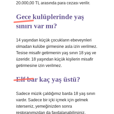
20.000,00 TL arasında para cezası verilir.
Gece kulüplerinde yaş
sınırı var mı?
14 yaşından küçük çocukların ebeveynleri
olmadan kulübe girmesine asla izin verilmez.
Tesise misafir getirmenin yaş sınırı 18 yaş ve
üzeridir. 18 yaşından küçük kişilerin misafir
getirmesine izin verilmez.
Elf bar kaç yaş üstü?
Sadece müzik çaldığımız barda 18 yaş sınırı
vardır. Sadece bir içki içmek için gelmek
isterseniz, yemeğinizden sonra
restoranımızdan da faydalanabilirsiniz.