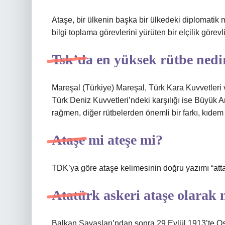
Ataşe, bir ülkenin başka bir ülkedeki diplomatik mi
bilgi toplama görevlerini yürüten bir elçilik görev
Tsk’da en yüksek rütbe nedi
Mareşal (Türkiye) Mareşal, Türk Kara Kuvvetleri 
Türk Deniz Kuvvetleri’ndeki karşılığı ise Büyük A
rağmen, diğer rütbelerden önemli bir farkı, kıde
Ataşe mi ateşe mi?
TDK’ya göre ataşe kelimesinin doğru yazımı “atta
Atatürk askeri ataşe olarak 
Balkan Savaşları’ndan sonra 29 Eylül 1913’te Osm