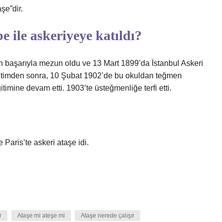
şe”dir.
 ile askeriyeye katıldı?
 başarıyla mezun oldu ve 13 Mart 1899’da İstanbul Askeri
i eğitimden sonra, 10 Şubat 1902’de bu okuldan teğmen
imine devam etti. 1903’te üsteğmenliğe terfi etti.
 Paris’te askeri ataşe idi.
r
Ataşe mi ateşe mi
Ataşe nerede çalışır