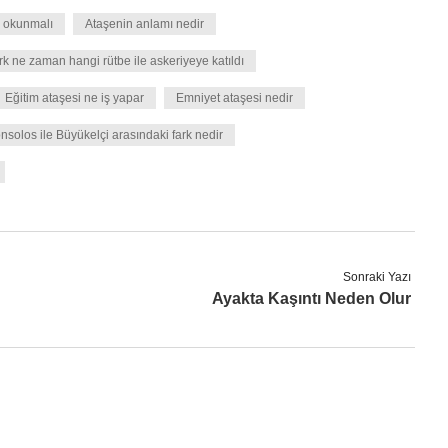
m okunmalı
Ataşenin anlamı nedir
rk ne zaman hangi rütbe ile askeriyeye katıldı
Eğitim ataşesi ne iş yapar
Emniyet ataşesi nedir
nsolos ile Büyükelçi arasındaki fark nedir
Sonraki Yazı
Ayakta Kaşıntı Neden Olur