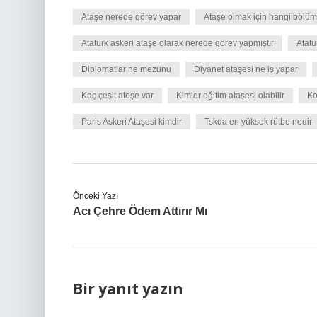
Ataşe nerede görev yapar
Ataşe olmak için hangi bölü
Atatürk askeri ataşe olarak nerede görev yapmıştır
Atatü
Diplomatlar ne mezunu
Diyanet ataşesi ne iş yapar
Kaç çeşit ateşe var
Kimler eğitim ataşesi olabilir
Ko
Paris Askeri Ataşesi kimdir
Tskda en yüksek rütbe nedir
Önceki Yazı
Acı Çehre Ödem Attırır Mı
Bir yanıt yazın