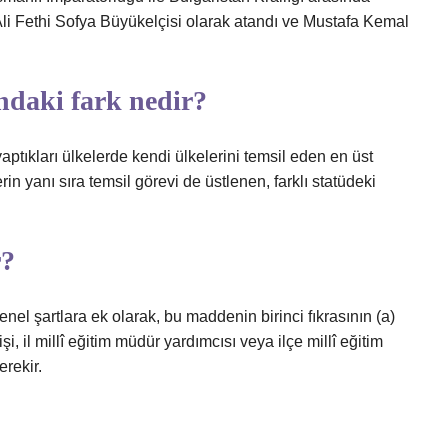
li Fethi Sofya Büyükelçisi olarak atandı ve Mustafa Kemal
ndaki fark nedir?
aptıkları ülkelerde kendi ülkelerini temsil eden en üst
in yanı sıra temsil görevi de üstlenen, farklı statüdeki
r?
enel şartlara ek olarak, bu maddenin birinci fıkrasının (a)
i, il millî eğitim müdür yardımcısı veya ilçe millî eğitim
rekir.