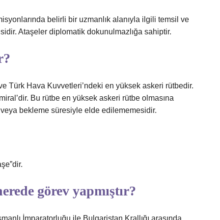
syonlarında belirli bir uzmanlık alanıyla ilgili temsil ve
lisidir. Ataşeler diplomatik dokunulmazlığa sahiptir.
r?
ve Türk Hava Kuvvetleri’ndeki en yüksek askeri rütbedir.
miral’dir. Bu rütbe en yüksek askeri rütbe olmasına
m veya bekleme süresiyle elde edilememesidir.
şe”dir.
nerede görev yapmıştır?
anlı İmparatorluğu ile Bulgaristan Krallığı arasında