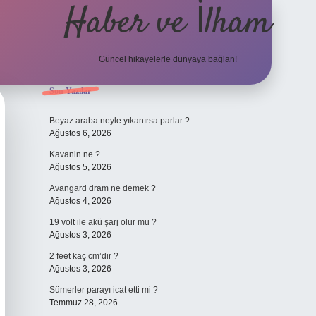
Haber ve İlham
Güncel hikayelerle dünyaya bağlan!
Sidebar
Son Yazılar
elexbet güncel adresi
h
Beyaz araba neyle yıkanırsa parlar ?
Ağustos 6, 2026
Kavanin ne ?
Ağustos 5, 2026
Avangard dram ne demek ?
Ağustos 4, 2026
19 volt ile akü şarj olur mu ?
Ağustos 3, 2026
2 feet kaç cm’dir ?
Ağustos 3, 2026
Sümerler parayı icat etti mi ?
Temmuz 28, 2026