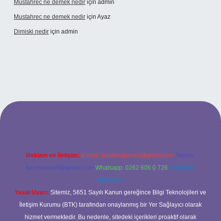
Mustahrec ne demek nedir
için
admin
Mustahrec ne demek nedir
için
Ayaz
Dimiski nedir
için
admin
elexbet güncel adresi
https://tulipbett.net/
Reklam ve İletişim:
E-mail:
backlinkpaneli@gmail.com
Teams:
forumhizmeti@gmail.com
Whatsapp: 0262 606 0 726
Telegram:
@karabul
Yasal Uyarı:
Sitemiz, 5651 Sayılı Kanun gereğince Bilgi Teknolojileri ve
İletişim Kurumu (BTK) tarafından onaylanmış bir Yer Sağlayıcı olarak
hizmet vermektedir. Bu nedenle, sitedeki içerikleri proaktif olarak