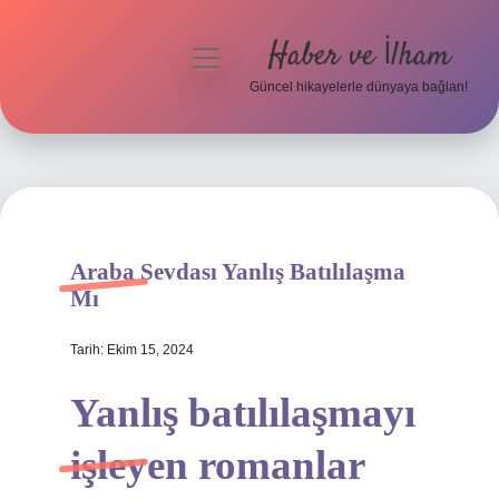
Haber ve İlham
menüyü
aç
Güncel hikayelerle dünyaya bağlan!
Anasayfa
Gizlilik Politikası
Yasal Uyarı
Araba Sevdası Yanlış Batılılaşma
Hakkımızda
Mı
Tarih: Ekim 15, 2024
Yanlış batılılaşmayı
işleyen romanlar