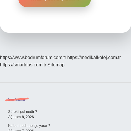
https://www.bodrumforum.com.tr
https://medikalkolej.com.tr
https://smartdus.com.tr
Sitemap
Sidebar
Son Yazılar
Sürekli pul nedir ?
Ağustos 8, 2026
Kalbur nedir ne işe yarar ?