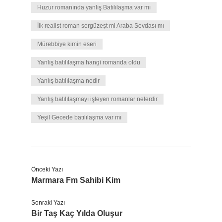
Huzur romanında yanlış Batılılaşma var mı
İlk realist roman sergüzeşt mi Araba Sevdası mı
Mürebbiye kimin eseri
Yanlış batılılaşma hangi romanda oldu
Yanlış batılılaşma nedir
Yanlış batılılaşmayı işleyen romanlar nelerdir
Yeşil Gecede batılılaşma var mı
Önceki Yazı
Marmara Fm Sahibi Kim
Sonraki Yazı
Bir Taş Kaç Yılda Oluşur