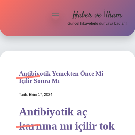
Haber ve İlham
menüyü
aç
Güncel hikayelerle dünyaya bağlan!
Anasayfa
Gizlilik Politikası
Yasal Uyarı
Antibiyotik Yemekten Önce Mi
Hakkımızda
Içilir Sonra Mı
Tarih: Ekim 17, 2024
Antibiyotik aç
karnına mı içilir tok