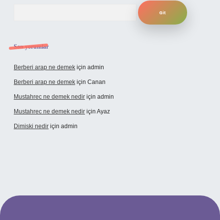
Arama
Son yorumlar
Berberi arap ne demek
için
admin
Berberi arap ne demek
için
Canan
Mustahrec ne demek nedir
için
admin
Mustahrec ne demek nedir
için
Ayaz
Dimiski nedir
için
admin
üncel adresi
https://tulipbett.net/