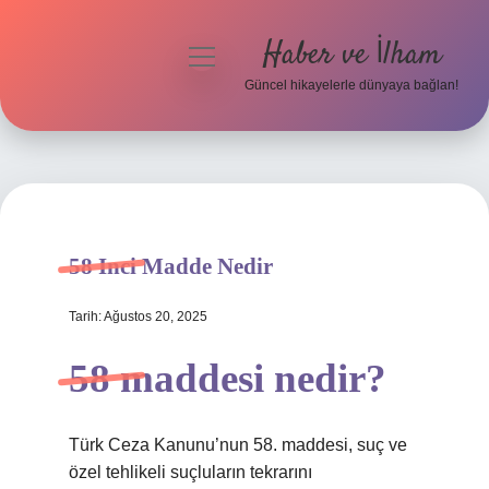
Haber ve İlham
menüyü
aç
Güncel hikayelerle dünyaya bağlan!
Anasayfa
Gizlilik Politikası
Yasal Uyarı
58 Inci Madde Nedir
Hakkımızda
Tarih: Ağustos 20, 2025
58 maddesi nedir?
Türk Ceza Kanunu’nun 58. maddesi, suç ve
özel tehlikeli suçluların tekrarını