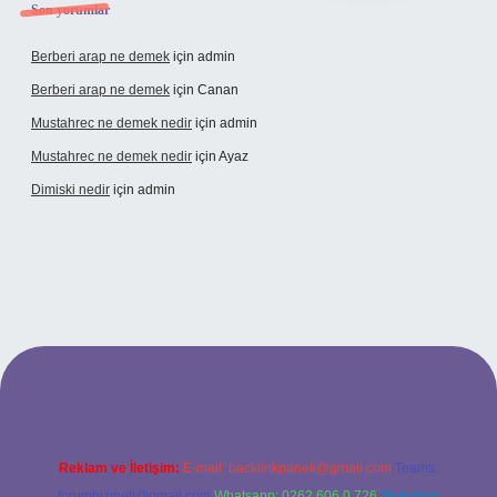
Son yorumlar
Berberi arap ne demek
için
admin
Berberi arap ne demek
için
Canan
Mustahrec ne demek nedir
için
admin
Mustahrec ne demek nedir
için
Ayaz
Dimiski nedir
için
admin
üncel adresi
https://tulipbett.net/
Reklam ve İletişim:
E-mail:
backlinkpaneli@gmail.com
Teams:
forumhizmeti@gmail.com
Whatsapp: 0262 606 0 726
Telegram: