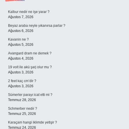
Sidebar
Kalbur nedir ne işe yarar ?
Ağustos 7, 2026
Beyaz araba neyle yıkanırsa parlar ?
Ağustos 6, 2026
Kavanin ne ?
Ağustos 5, 2026
Avangard dram ne demek ?
Ağustos 4, 2026
19 volt ile akü şarj olur mu ?
Ağustos 3, 2026
2 feet kaç cm’dir ?
Ağustos 3, 2026
Sümerler parayı icat etti mi ?
Temmuz 28, 2026
Schmerber nedir ?
Temmuz 25, 2026
Karaçam hangi iklimde yetişir ?
Temmuz 24, 2026