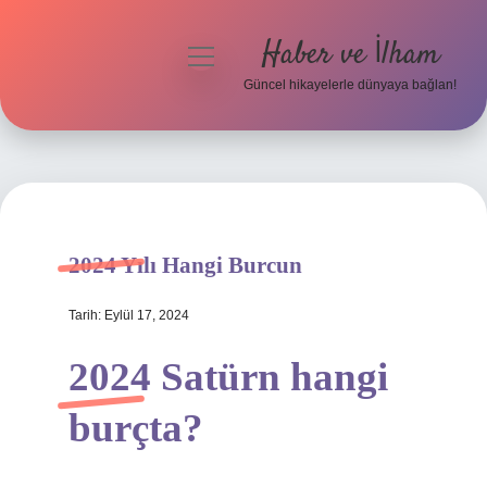
Haber ve İlham
menüyü
aç
Güncel hikayelerle dünyaya bağlan!
Anasayfa
Gizlilik Politikası
Yasal Uyarı
2024 Yılı Hangi Burcun
Hakkımızda
Tarih: Eylül 17, 2024
2024 Satürn hangi
burçta?