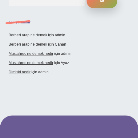
Son yorumlar
Berberi arap ne demek
için
admin
Berberi arap ne demek
için
Canan
Mustahrec ne demek nedir
için
admin
Mustahrec ne demek nedir
için
Ayaz
Dimiski nedir
için
admin
elexbet güncel adresi
https://tulipbett.net/