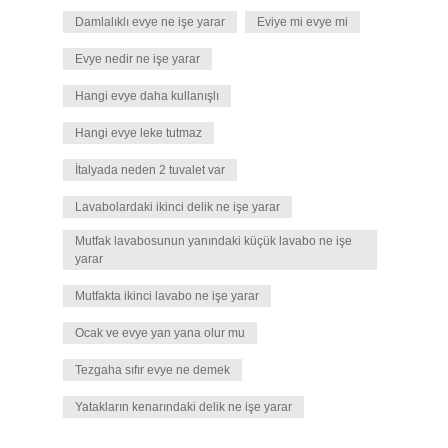
Damlalıklı evye ne işe yarar
Eviye mi evye mi
Evye nedir ne işe yarar
Hangi evye daha kullanışlı
Hangi evye leke tutmaz
İtalyada neden 2 tuvalet var
Lavabolardaki ikinci delik ne işe yarar
Mutfak lavabosunun yanındaki küçük lavabo ne işe
yarar
Mutfakta ikinci lavabo ne işe yarar
Ocak ve evye yan yana olur mu
Tezgaha sıfır evye ne demek
Yatakların kenarındaki delik ne işe yarar