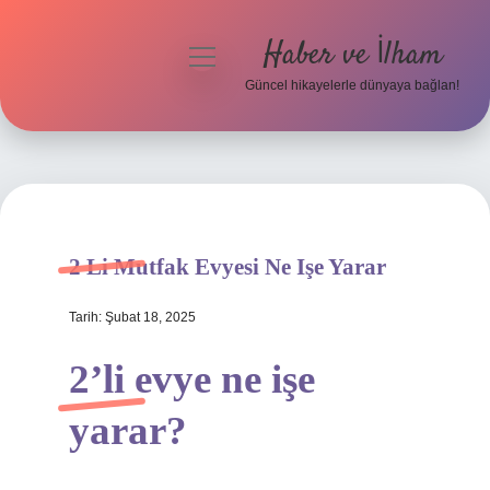
Haber ve İlham
menüyü
aç
Güncel hikayelerle dünyaya bağlan!
Anasayfa
Gizlilik Politikası
Yasal Uyarı
2 Li Mutfak Evyesi Ne Işe Yarar
Hakkımızda
Tarih: Şubat 18, 2025
2’li evye ne işe
yarar?