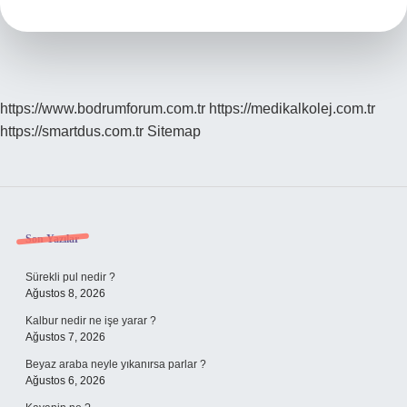
Evyesi
Ne
Işe
Yarar
https://www.bodrumforum.com.tr
https://medikalkolej.com.tr
https://smartdus.com.tr
Sitemap
Sidebar
Son Yazılar
Sürekli pul nedir ?
Ağustos 8, 2026
Kalbur nedir ne işe yarar ?
Ağustos 7, 2026
Beyaz araba neyle yıkanırsa parlar ?
Ağustos 6, 2026