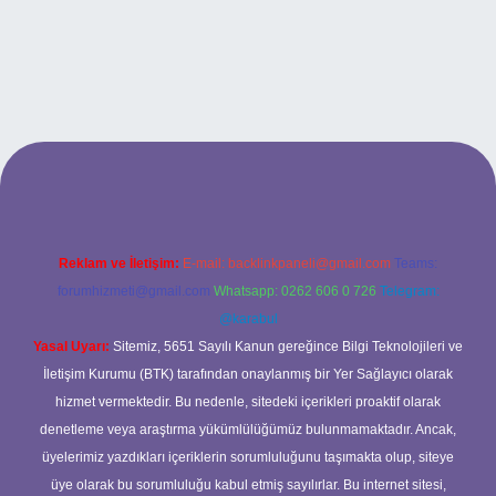
t güncel adresi
https://tulipbett.net/
Reklam ve İletişim:
E-mail:
backlinkpaneli@gmail.com
Teams:
forumhizmeti@gmail.com
Whatsapp: 0262 606 0 726
Telegram:
@karabul
Yasal Uyarı:
Sitemiz, 5651 Sayılı Kanun gereğince Bilgi Teknolojileri ve
İletişim Kurumu (BTK) tarafından onaylanmış bir Yer Sağlayıcı olarak
hizmet vermektedir. Bu nedenle, sitedeki içerikleri proaktif olarak
denetleme veya araştırma yükümlülüğümüz bulunmamaktadır. Ancak,
üyelerimiz yazdıkları içeriklerin sorumluluğunu taşımakta olup, siteye
üye olarak bu sorumluluğu kabul etmiş sayılırlar. Bu internet sitesi,