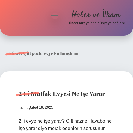
Haber ve İlham
menüyü
aç
Güncel hikayelerle dünyaya bağlan!
Anasayfa
Gizlilik Politikası
Etiket:
Çift gözlü evye kullanışlı mı
Yasal Uyarı
Hakkımızda
2 Li Mutfak Evyesi Ne Işe Yarar
Tarih: Şubat 18, 2025
2’li evye ne işe yarar? Çift hazneli lavabo ne
işe yarar diye merak edenlerin sorusunun