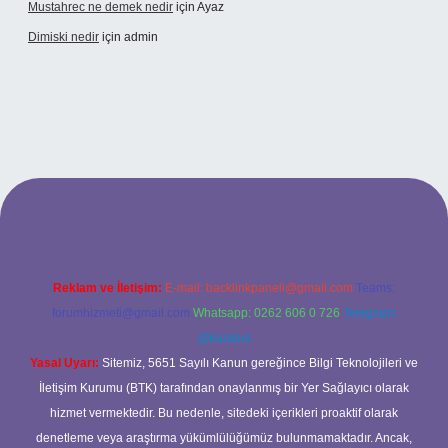
Mustahrec ne demek nedir
için
Ayaz
Dimiski nedir
için
admin
s://tulipbett.net/
Reklam ve İletişim:
E-mail:
backlinkpaneli@gmail.com
Teams:
forumhizmeti@gmail.com
Whatsapp: 0262 606 0 726
Telegram:
@karabul
Yasal Uyarı:
Sitemiz, 5651 Sayılı Kanun gereğince Bilgi Teknolojileri ve
İletişim Kurumu (BTK) tarafından onaylanmış bir Yer Sağlayıcı olarak
hizmet vermektedir. Bu nedenle, sitedeki içerikleri proaktif olarak
denetleme veya araştırma yükümlülüğümüz bulunmamaktadır. Ancak,