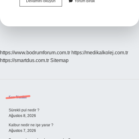
Anksiyete
Devamını okuyun
Yorum Bırak
Baş
Dönmesi
Nasıl
Olur
https://www.bodrumforum.com.tr
https://medikalkolej.com.tr
https://smartdus.com.tr
Sitemap
Sidebar
Son Yazılar
Sürekli pul nedir ?
Ağustos 8, 2026
Kalbur nedir ne işe yarar ?
Ağustos 7, 2026