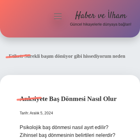
Haber ve İlham
menüyü
aç
Güncel hikayelerle dünyaya bağlan!
Anasayfa
Gizlilik Politikası
Etiket:
Sürekli başım dönüyor gibi hissediyorum neden
Yasal Uyarı
Hakkımızda
Anksiyete Baş Dönmesi Nasıl Olur
Tarih: Aralık 5, 2024
Psikolojik baş dönmesi nasıl ayırt edilir?
Zihinsel baş dönmesinin belirtileri nelerdir?