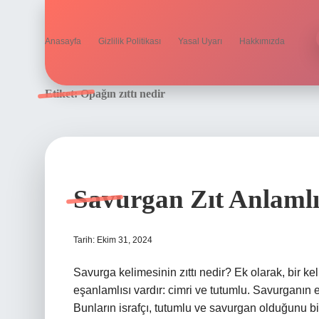
Anasayfa
Gizlilik Politikası
Yasal Uyarı
Hakkımızda
Etiket:
Opağın zıttı nedir
Savurgan Zıt Anlaml
Tarih: Ekim 31, 2024
Savurga kelimesinin zıttı nedir? Ek olarak, bir keli
eşanlamlısı vardır: cimri ve tutumlu. Savurganın e
Bunların israfçı, tutumlu ve savurgan olduğunu bi