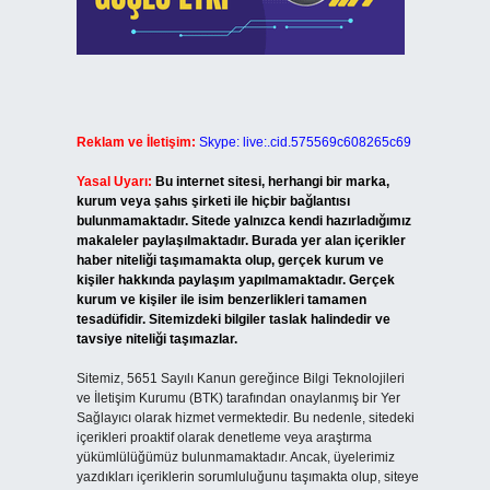
Reklam ve İletişim:
Skype: live:.cid.575569c608265c69
Yasal Uyarı:
Bu internet sitesi, herhangi bir marka,
kurum veya şahıs şirketi ile hiçbir bağlantısı
bulunmamaktadır. Sitede yalnızca kendi hazırladığımız
makaleler paylaşılmaktadır. Burada yer alan içerikler
haber niteliği taşımamakta olup, gerçek kurum ve
kişiler hakkında paylaşım yapılmamaktadır. Gerçek
kurum ve kişiler ile isim benzerlikleri tamamen
tesadüfidir. Sitemizdeki bilgiler taslak halindedir ve
tavsiye niteliği taşımazlar.
Sitemiz, 5651 Sayılı Kanun gereğince Bilgi Teknolojileri
ve İletişim Kurumu (BTK) tarafından onaylanmış bir Yer
Sağlayıcı olarak hizmet vermektedir. Bu nedenle, sitedeki
içerikleri proaktif olarak denetleme veya araştırma
yükümlülüğümüz bulunmamaktadır. Ancak, üyelerimiz
yazdıkları içeriklerin sorumluluğunu taşımakta olup, siteye