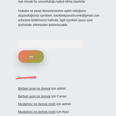
üye olarak bu sorumluluğu kabul etmiş sayılırlar.
Hukuka ve yasal düzenlemelere aykırı olduğunu
düşündüğünüz içerikleri,
backlinkpanelicomtr@gmail.com
adresine bildirmeniz halinde, ilgili içerikler yasal süre
içerisinde sitemizden kaldırılacaktır.
Arama
Son yorumlar
Berberi arap ne demek
için
admin
Berberi arap ne demek
için
Canan
Mustahrec ne demek nedir
için
admin
Mustahrec ne demek nedir
için
Ayaz