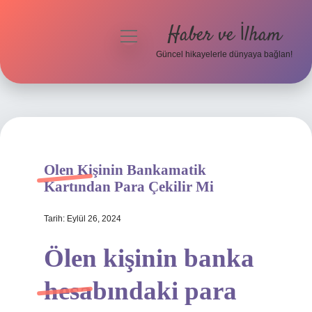
Haber ve İlham
menüyü
aç
Güncel hikayelerle dünyaya bağlan!
Anasayfa
Gizlilik Politikası
Yasal Uyarı
Olen Kişinin Bankamatik
Hakkımızda
Kartından Para Çekilir Mi
Tarih: Eylül 26, 2024
Ölen kişinin banka
hesabındaki para