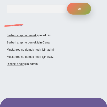
Arama
Son yorumlar
Berberi arap ne demek
için
admin
Berberi arap ne demek
için
Canan
Mustahrec ne demek nedir
için
admin
Mustahrec ne demek nedir
için
Ayaz
Dimiski nedir
için
admin
exbet güncel adresi
https://tulipbett.net/