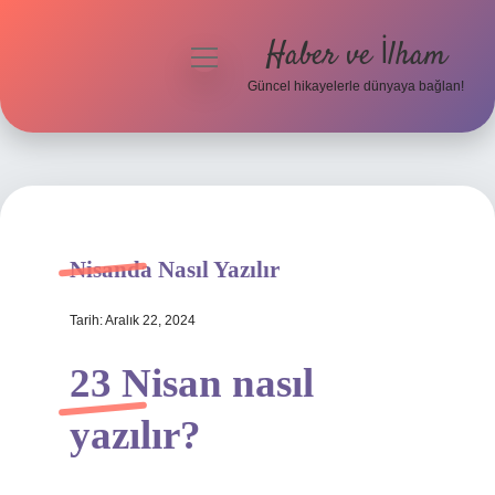
Haber ve İlham
menüyü
aç
Güncel hikayelerle dünyaya bağlan!
Anasayfa
Gizlilik Politikası
Yasal Uyarı
Nisanda Nasıl Yazılır
Hakkımızda
Tarih: Aralık 22, 2024
23 Nisan nasıl
yazılır?