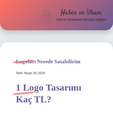
Haber ve İlham
menüyü
aç
Güncel hikayelerle dünyaya bağlan!
Anasayfa
Gizlilik Politikası
Yasal Uyarı
Logoları Nerede Satabilirim
Hakkımızda
Tarih: Nisan 30, 2025
1 Logo Tasarımı
Kaç TL?