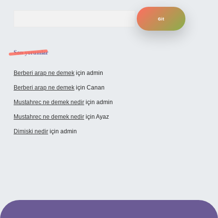
Arama
Son yorumlar
Berberi arap ne demek
için
admin
Berberi arap ne demek
için
Canan
Mustahrec ne demek nedir
için
admin
Mustahrec ne demek nedir
için
Ayaz
Dimiski nedir
için
admin
exbet güncel adresi
https://tulipbett.net/