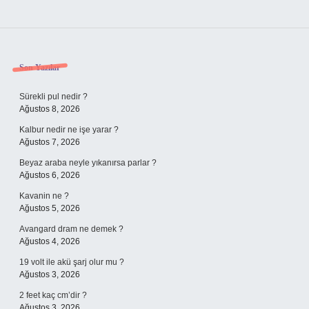
Sidebar
Son Yazılar
Sürekli pul nedir ?
Ağustos 8, 2026
Kalbur nedir ne işe yarar ?
Ağustos 7, 2026
Beyaz araba neyle yıkanırsa parlar ?
Ağustos 6, 2026
Kavanin ne ?
Ağustos 5, 2026
Avangard dram ne demek ?
Ağustos 4, 2026
19 volt ile akü şarj olur mu ?
Ağustos 3, 2026
2 feet kaç cm’dir ?
Ağustos 3, 2026