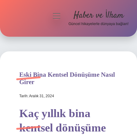
Haber ve İlham
menüyü
aç
Güncel hikayelerle dünyaya bağlan!
Anasayfa
Gizlilik Politikası
Yasal Uyarı
Eski Bina Kentsel Dönüşüme Nasıl
Hakkımızda
Girer
Tarih: Aralık 31, 2024
Kaç yıllık bina
kentsel dönüşüme