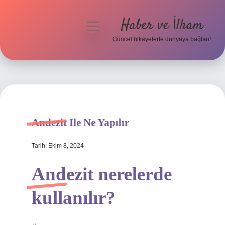
Haber ve İlham
menüyü
aç
Güncel hikayelerle dünyaya bağlan!
Anasayfa
Gizlilik Politikası
Yasal Uyarı
Andezit Ile Ne Yapılır
Hakkımızda
Tarih: Ekim 8, 2024
Andezit nerelerde
kullanılır?