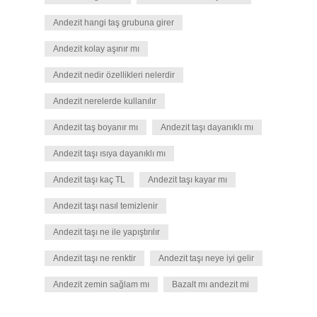
Andezit hangi taş grubuna girer
Andezit kolay aşınır mı
Andezit nedir özellikleri nelerdir
Andezit nerelerde kullanılır
Andezit taş boyanır mı
Andezit taşı dayanıklı mı
Andezit taşı ısıya dayanıklı mı
Andezit taşı kaç TL
Andezit taşı kayar mı
Andezit taşı nasıl temizlenir
Andezit taşı ne ile yapıştırılır
Andezit taşı ne renktir
Andezit taşı neye iyi gelir
Andezit zemin sağlam mı
Bazalt mı andezit mi