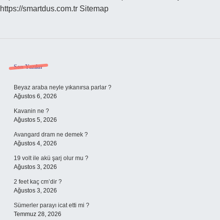
https://smartdus.com.tr
Sitemap
Sidebar
Son Yazılar
Beyaz araba neyle yıkanırsa parlar ?
Ağustos 6, 2026
Kavanin ne ?
Ağustos 5, 2026
Avangard dram ne demek ?
Ağustos 4, 2026
19 volt ile akü şarj olur mu ?
Ağustos 3, 2026
2 feet kaç cm’dir ?
Ağustos 3, 2026
Sümerler parayı icat etti mi ?
Temmuz 28, 2026