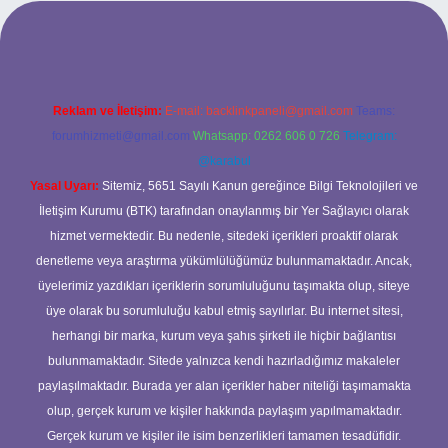
üncel adresi
https://tulipbett.net/
Reklam ve İletişim:
E-mail:
backlinkpaneli@gmail.com
Teams:
forumhizmeti@gmail.com
Whatsapp: 0262 606 0 726
Telegram:
@karabul
Yasal Uyarı:
Sitemiz, 5651 Sayılı Kanun gereğince Bilgi Teknolojileri ve
İletişim Kurumu (BTK) tarafından onaylanmış bir Yer Sağlayıcı olarak
hizmet vermektedir. Bu nedenle, sitedeki içerikleri proaktif olarak
denetleme veya araştırma yükümlülüğümüz bulunmamaktadır. Ancak,
üyelerimiz yazdıkları içeriklerin sorumluluğunu taşımakta olup, siteye
üye olarak bu sorumluluğu kabul etmiş sayılırlar. Bu internet sitesi,
herhangi bir marka, kurum veya şahıs şirketi ile hiçbir bağlantısı
bulunmamaktadır. Sitede yalnızca kendi hazırladığımız makaleler
paylaşılmaktadır. Burada yer alan içerikler haber niteliği taşımamakta
olup, gerçek kurum ve kişiler hakkında paylaşım yapılmamaktadır.
Gerçek kurum ve kişiler ile isim benzerlikleri tamamen tesadüfidir.