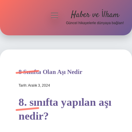
Haber ve İlham
menüyü
aç
Güncel hikayelerle dünyaya bağlan!
Anasayfa
Gizlilik Politikası
Yasal Uyarı
8 Sınıfta Olan Aşı Nedir
Hakkımızda
Tarih: Aralık 3, 2024
8. sınıfta yapılan aşı
nedir?