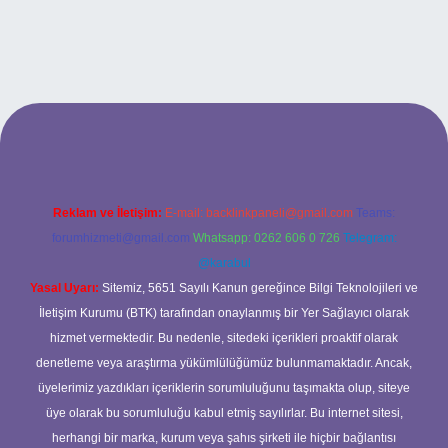
t güncel adresi
https://tulipbett.net/
Reklam ve İletişim:
E-mail:
backlinkpaneli@gmail.com
Teams:
forumhizmeti@gmail.com
Whatsapp: 0262 606 0 726
Telegram:
@karabul
Yasal Uyarı:
Sitemiz, 5651 Sayılı Kanun gereğince Bilgi Teknolojileri ve
İletişim Kurumu (BTK) tarafından onaylanmış bir Yer Sağlayıcı olarak
hizmet vermektedir. Bu nedenle, sitedeki içerikleri proaktif olarak
denetleme veya araştırma yükümlülüğümüz bulunmamaktadır. Ancak,
üyelerimiz yazdıkları içeriklerin sorumluluğunu taşımakta olup, siteye
üye olarak bu sorumluluğu kabul etmiş sayılırlar. Bu internet sitesi,
herhangi bir marka, kurum veya şahıs şirketi ile hiçbir bağlantısı