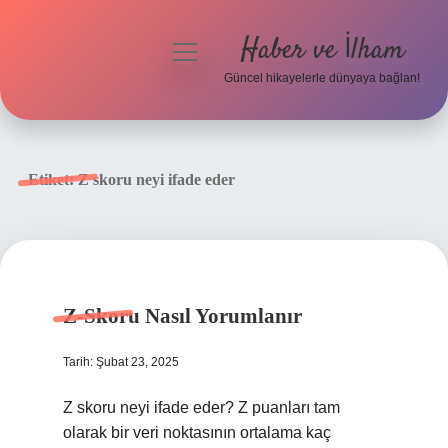
Haber ve İlham
menüyü
aç
Güncel hikayelerle dünyaya bağlan!
Anasayfa
Gizlilik Politikası
Etiket:
Z skoru neyi ifade eder
Yasal Uyarı
Hakkımızda
Z-Skoru Nasıl Yorumlanır
Tarih: Şubat 23, 2025
Z skoru neyi ifade eder? Z puanları tam
olarak bir veri noktasının ortalama kaç