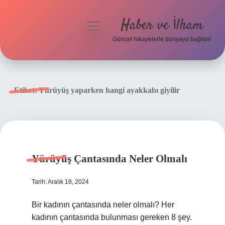
Haber ve İlham
menüyü
aç
Güncel hikayelerle dünyaya bağlan!
Anasayfa
Gizlilik Politikası
Etiket:
Yürüyüş yaparken hangi ayakkabı giyilir
Yasal Uyarı
Hakkımızda
Yürüyüş Çantasında Neler Olmalı
Tarih: Aralık 18, 2024
Bir kadının çantasında neler olmalı? Her
kadının çantasında bulunması gereken 8 şey.