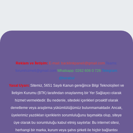
://tulipbett.net/
Reklam ve İletişim:
E-mail:
backlinkpaneli@gmail.com
Teams:
forumhizmeti@gmail.com
Whatsapp: 0262 606 0 726
Telegram:
@karabul
Yasal Uyarı:
Sitemiz, 5651 Sayılı Kanun gereğince Bilgi Teknolojileri ve
İletişim Kurumu (BTK) tarafından onaylanmış bir Yer Sağlayıcı olarak
hizmet vermektedir. Bu nedenle, sitedeki içerikleri proaktif olarak
denetleme veya araştırma yükümlülüğümüz bulunmamaktadır. Ancak,
üyelerimiz yazdıkları içeriklerin sorumluluğunu taşımakta olup, siteye
üye olarak bu sorumluluğu kabul etmiş sayılırlar. Bu internet sitesi,
herhangi bir marka, kurum veya şahıs şirketi ile hiçbir bağlantısı