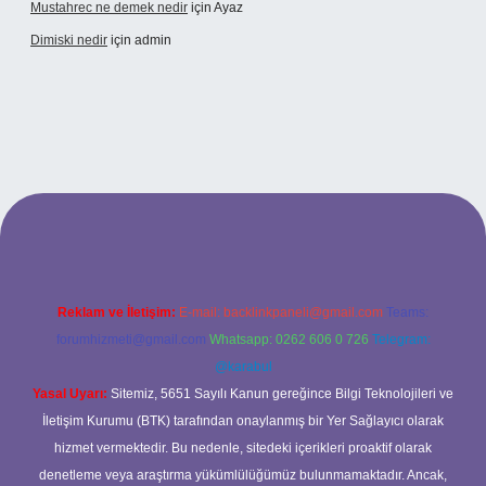
Mustahrec ne demek nedir
için
Ayaz
Dimiski nedir
için
admin
s://tulipbett.net/
Reklam ve İletişim:
E-mail:
backlinkpaneli@gmail.com
Teams:
forumhizmeti@gmail.com
Whatsapp: 0262 606 0 726
Telegram:
@karabul
Yasal Uyarı:
Sitemiz, 5651 Sayılı Kanun gereğince Bilgi Teknolojileri ve
İletişim Kurumu (BTK) tarafından onaylanmış bir Yer Sağlayıcı olarak
hizmet vermektedir. Bu nedenle, sitedeki içerikleri proaktif olarak
denetleme veya araştırma yükümlülüğümüz bulunmamaktadır. Ancak,