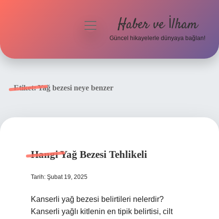
Haber ve İlham
menüyü
aç
Güncel hikayelerle dünyaya bağlan!
Anasayfa
Gizlilik Politikası
Etiket:
Yağ bezesi neye benzer
Yasal Uyarı
Hakkımızda
Hangi Yağ Bezesi Tehlikeli
Tarih: Şubat 19, 2025
Kanserli yağ bezesi belirtileri nelerdir?
Kanserli yağlı kitlenin en tipik belirtisi, cilt