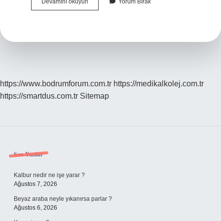
Hangi
Devamını okuyun
Yorum Bırak
Yağ
Bezesi
Tehlikeli
https://www.bodrumforum.com.tr
https://medikalkolej.com.tr
https://smartdus.com.tr
Sitemap
Sidebar
Son Yazılar
Kalbur nedir ne işe yarar ?
Ağustos 7, 2026
Beyaz araba neyle yıkanırsa parlar ?
Ağustos 6, 2026