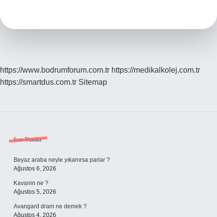
Boyası
Nedir
https://www.bodrumforum.com.tr
https://medikalkolej.com.tr
https://smartdus.com.tr
Sitemap
Sidebar
Son Yazılar
Beyaz araba neyle yıkanırsa parlar ?
Ağustos 6, 2026
Kavanin ne ?
Ağustos 5, 2026
Avangard dram ne demek ?
Ağustos 4, 2026