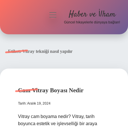
Haber ve İlham
menüyü
aç
Güncel hikayelerle dünyaya bağlan!
Anasayfa
Gizlilik Politikası
Etiket:
Vitray tekniği nasıl yapılır
Yasal Uyarı
Hakkımızda
Cam Vitray Boyası Nedir
Tarih: Aralık 19, 2024
Vitray cam boyama nedir? Vitray, tarih
boyunca estetik ve işlevselliği bir araya