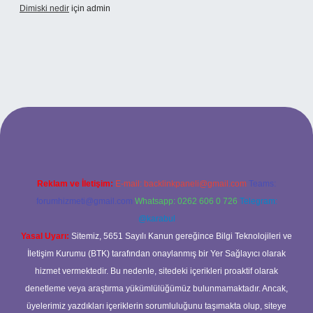
Dimiski nedir
için
admin
://tulipbett.net/
Reklam ve İletişim:
E-mail:
backlinkpaneli@gmail.com
Teams:
forumhizmeti@gmail.com
Whatsapp: 0262 606 0 726
Telegram:
@karabul
Yasal Uyarı:
Sitemiz, 5651 Sayılı Kanun gereğince Bilgi Teknolojileri ve
İletişim Kurumu (BTK) tarafından onaylanmış bir Yer Sağlayıcı olarak
hizmet vermektedir. Bu nedenle, sitedeki içerikleri proaktif olarak
denetleme veya araştırma yükümlülüğümüz bulunmamaktadır. Ancak,
üyelerimiz yazdıkları içeriklerin sorumluluğunu taşımakta olup, siteye