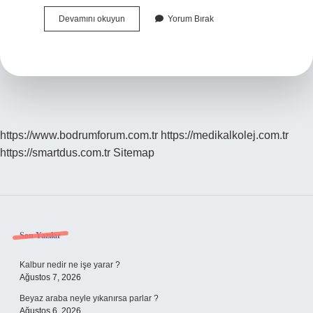
Türkiye
Devamını okuyun
Yorum Bırak
Brezilya
Arası
Gemi
Ile
Kaç
Gün
https://www.bodrumforum.com.tr
https://medikalkolej.com.tr
https://smartdus.com.tr
Sitemap
Sidebar
Son Yazılar
Kalbur nedir ne işe yarar ?
Ağustos 7, 2026
Beyaz araba neyle yıkanırsa parlar ?
Ağustos 6, 2026