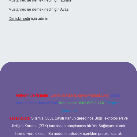
Mustahrec ne demek nedir
için
admin
Mustahrec ne demek nedir
için
Ayaz
Dimiski nedir
için
admin
ps://tulipbett.net/
Reklam ve İletişim:
E-mail:
backlinkpaneli@gmail.com
Teams:
forumhizmeti@gmail.com
Whatsapp: 0262 606 0 726
Telegram:
@karabul
Yasal Uyarı:
Sitemiz, 5651 Sayılı Kanun gereğince Bilgi Teknolojileri ve
İletişim Kurumu (BTK) tarafından onaylanmış bir Yer Sağlayıcı olarak
hizmet vermektedir. Bu nedenle, sitedeki içerikleri proaktif olarak