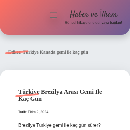
Haber ve İlham
menüyü
aç
Güncel hikayelerle dünyaya bağlan!
Anasayfa
Gizlilik Politikası
Etiket:
Türkiye Kanada gemi ile kaç gün
Yasal Uyarı
Hakkımızda
Türkiye Brezilya Arası Gemi Ile
Kaç Gün
Tarih: Ekim 2, 2024
Brezilya Türkiye gemi ile kaç gün sürer?