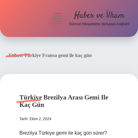
Haber ve İlham
menüyü
aç
Güncel hikayelerle dünyaya bağlan!
Anasayfa
Gizlilik Politikası
Etiket:
Türkiye Fransa gemi ile kaç gün
Yasal Uyarı
Hakkımızda
Türkiye Brezilya Arası Gemi Ile
Kaç Gün
Tarih: Ekim 2, 2024
Brezilya Türkiye gemi ile kaç gün sürer?