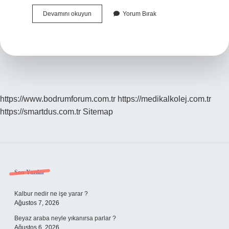
Türkiye
Devamını okuyun
Yorum Bırak
Brezilya
Arası
Gemi
Ile
Kaç
Gün
https://www.bodrumforum.com.tr
https://medikalkolej.com.tr
https://smartdus.com.tr
Sitemap
Sidebar
Son Yazılar
Kalbur nedir ne işe yarar ?
Ağustos 7, 2026
Beyaz araba neyle yıkanırsa parlar ?
Ağustos 6, 2026