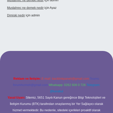
Mustahrec ne demek nedir
için
admin
Mustahrec ne demek nedir
için
Ayaz
Dimiski nedir
için
admin
://tulipbett.net/
Reklam ve İletişim:
E-mail:
backlinkpaneli@gmail.com
Teams:
forumhizmeti@gmail.com
Whatsapp: 0262 606 0 726
Telegram:
@karabul
Yasal Uyarı:
Sitemiz, 5651 Sayılı Kanun gereğince Bilgi Teknolojileri ve
İletişim Kurumu (BTK) tarafından onaylanmış bir Yer Sağlayıcı olarak
hizmet vermektedir. Bu nedenle, sitedeki içerikleri proaktif olarak