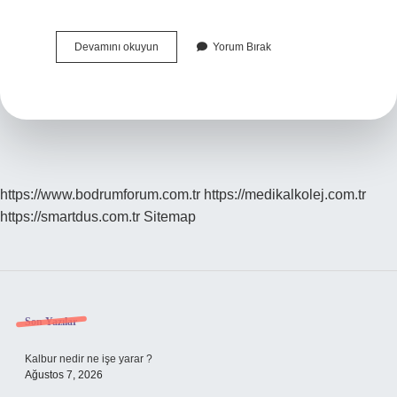
Ilk
Devamını okuyun
Yorum Bırak
Türk
Tiyatrosu
Kim
Yazdı
https://www.bodrumforum.com.tr
https://medikalkolej.com.tr
https://smartdus.com.tr
Sitemap
Sidebar
Son Yazılar
Kalbur nedir ne işe yarar ?
Ağustos 7, 2026