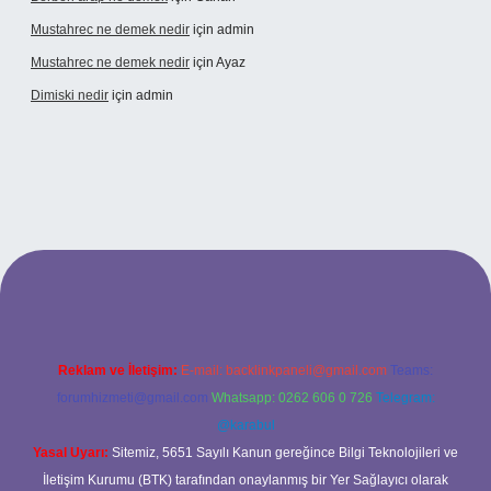
Mustahrec ne demek nedir
için
admin
Mustahrec ne demek nedir
için
Ayaz
Dimiski nedir
için
admin
://tulipbett.net/
Reklam ve İletişim:
E-mail:
backlinkpaneli@gmail.com
Teams:
forumhizmeti@gmail.com
Whatsapp: 0262 606 0 726
Telegram:
@karabul
Yasal Uyarı:
Sitemiz, 5651 Sayılı Kanun gereğince Bilgi Teknolojileri ve
İletişim Kurumu (BTK) tarafından onaylanmış bir Yer Sağlayıcı olarak