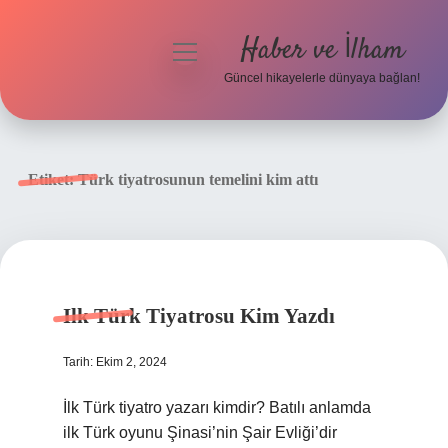
Haber ve İlham
menüyü
aç
Güncel hikayelerle dünyaya bağlan!
Anasayfa
Gizlilik Politikası
Etiket:
Türk tiyatrosunun temelini kim attı
Yasal Uyarı
Hakkımızda
Ilk Türk Tiyatrosu Kim Yazdı
Tarih: Ekim 2, 2024
İlk Türk tiyatro yazarı kimdir? Batılı anlamda
ilk Türk oyunu Şinasi’nin Şair Evliği’dir