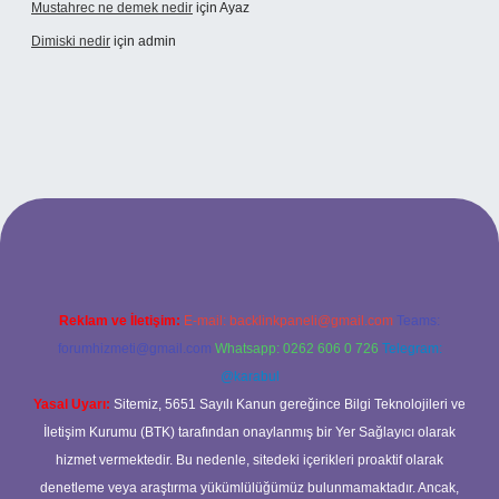
Mustahrec ne demek nedir
için
Ayaz
Dimiski nedir
için
admin
://tulipbett.net/
Reklam ve İletişim:
E-mail:
backlinkpaneli@gmail.com
Teams:
forumhizmeti@gmail.com
Whatsapp: 0262 606 0 726
Telegram:
@karabul
Yasal Uyarı:
Sitemiz, 5651 Sayılı Kanun gereğince Bilgi Teknolojileri ve
İletişim Kurumu (BTK) tarafından onaylanmış bir Yer Sağlayıcı olarak
hizmet vermektedir. Bu nedenle, sitedeki içerikleri proaktif olarak
denetleme veya araştırma yükümlülüğümüz bulunmamaktadır. Ancak,