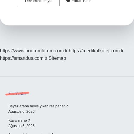
Tekdüze
Devamını okuyun
Yorum Bırak
Nedir
Örnek
Cümle
https://www.bodrumforum.com.tr
https://medikalkolej.com.tr
https://smartdus.com.tr
Sitemap
Sidebar
Son Yazılar
Beyaz araba neyle yıkanırsa parlar ?
Ağustos 6, 2026
Kavanin ne ?
Ağustos 5, 2026