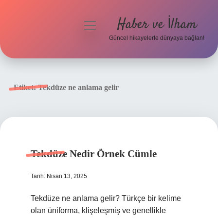
Haber ve İlham
menüyü
aç
Güncel hikayelerle dünyaya bağlan!
Anasayfa
Gizlilik Politikası
Etiket:
Tekdüze ne anlama gelir
Yasal Uyarı
Hakkımızda
Tekdüze Nedir Örnek Cümle
Tarih: Nisan 13, 2025
Tekdüze ne anlama gelir? Türkçe bir kelime
olan üniforma, klişeleşmiş ve genellikle