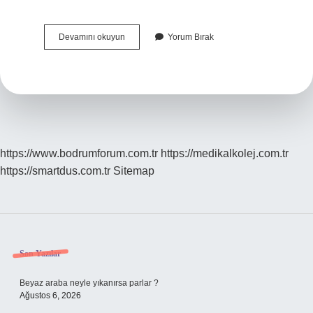
Köpekler
Devamını okuyun
Yorum Bırak
Için
Ağızlık
Ne
Işe
Yarar
https://www.bodrumforum.com.tr
https://medikalkolej.com.tr
https://smartdus.com.tr
Sitemap
Sidebar
Son Yazılar
Beyaz araba neyle yıkanırsa parlar ?
Ağustos 6, 2026