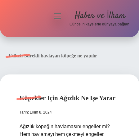
Haber ve İlham
menüyü
aç
Güncel hikayelerle dünyaya bağlan!
Anasayfa
Gizlilik Politikası
Etiket:
Sürekli havlayan köpeğe ne yapılır
Yasal Uyarı
Hakkımızda
Köpekler Için Ağızlık Ne Işe Yarar
Tarih: Ekim 8, 2024
Ağızlık köpeğin havlamasını engeller mi?
Hem havlamayı hem çekmeyi engeller.