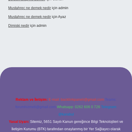
Mustahrec ne demek nedir
için
admin
Mustahrec ne demek nedir
için
Ayaz
Dimiski nedir
için
admin
s://tulipbett.net/
Reklam ve İletişim:
E-mail:
backlinkpaneli@gmail.com
Teams:
forumhizmeti@gmail.com
Whatsapp: 0262 606 0 726
Telegram:
@karabul
Yasal Uyarı:
Sitemiz, 5651 Sayılı Kanun gereğince Bilgi Teknolojileri ve
İletişim Kurumu (BTK) tarafından onaylanmış bir Yer Sağlayıcı olarak