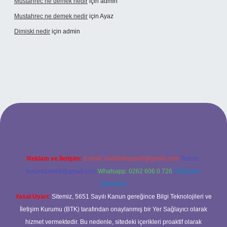
Mustahrec ne demek nedir
için
admin
Mustahrec ne demek nedir
için
Ayaz
Dimiski nedir
için
admin
://tulipbett.net/
Reklam ve İletişim:
E-mail:
backlinkpaneli@gmail.com
Teams:
forumhizmeti@gmail.com
Whatsapp: 0262 606 0 726
Telegram:
@karabul
Yasal Uyarı:
Sitemiz, 5651 Sayılı Kanun gereğince Bilgi Teknolojileri ve
İletişim Kurumu (BTK) tarafından onaylanmış bir Yer Sağlayıcı olarak
hizmet vermektedir. Bu nedenle, sitedeki içerikleri proaktif olarak