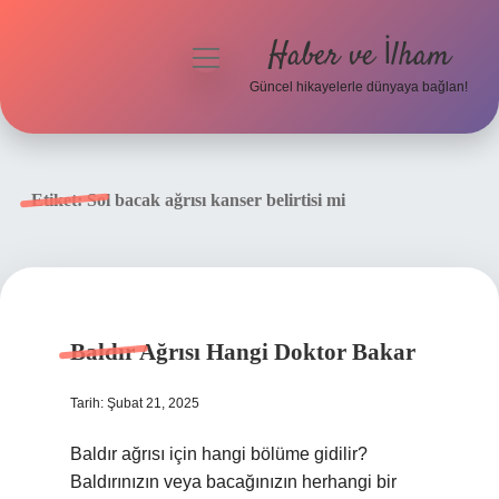
Haber ve İlham
menüyü
aç
Güncel hikayelerle dünyaya bağlan!
Anasayfa
Gizlilik Politikası
Etiket:
Sol bacak ağrısı kanser belirtisi mi
Yasal Uyarı
Hakkımızda
Baldır Ağrısı Hangi Doktor Bakar
Tarih: Şubat 21, 2025
Baldır ağrısı için hangi bölüme gidilir?
Baldırınızın veya bacağınızın herhangi bir