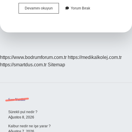
Baldır
Devamını okuyun
Yorum Bırak
Ağrısı
Hangi
Doktor
Bakar
https://www.bodrumforum.com.tr
https://medikalkolej.com.tr
https://smartdus.com.tr
Sitemap
Sidebar
Son Yazılar
Sürekli pul nedir ?
Ağustos 8, 2026
Kalbur nedir ne işe yarar ?
Ağustos 7, 2026