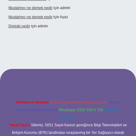
Mustahrec ne demek nedir
için
admin
Mustahrec ne demek nedir
için
Ayaz
Dimiski nedir
için
admin
://tulipbett.net/
Reklam ve İletişim:
E-mail:
backlinkpaneli@gmail.com
Teams:
forumhizmeti@gmail.com
Whatsapp: 0262 606 0 726
Telegram:
@karabul
Yasal Uyarı:
Sitemiz, 5651 Sayılı Kanun gereğince Bilgi Teknolojileri ve
İletişim Kurumu (BTK) tarafından onaylanmış bir Yer Sağlayıcı olarak