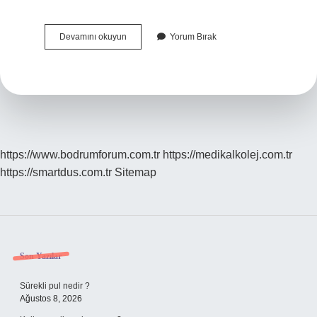
Türkiyede
Devamını okuyun
Yorum Bırak
Kaç
Uçak
Mühendisliği
Var
https://www.bodrumforum.com.tr
https://medikalkolej.com.tr
https://smartdus.com.tr
Sitemap
Sidebar
Son Yazılar
Sürekli pul nedir ?
Ağustos 8, 2026