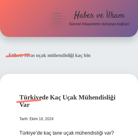
Haber ve İlham
menüyü
aç
Güncel hikayelerle dünyaya bağlan!
Anasayfa
Gizlilik Politikası
Etiket:
Sivas uçak mühendisliği kaç bin
Yasal Uyarı
Hakkımızda
Türkiyede Kaç Uçak Mühendisliği
Var
Tarih: Ekim 16, 2024
Türkiye’de kaç tane uçak mühendisliği var?