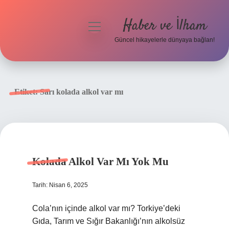
Haber ve İlham
menüyü
aç
Güncel hikayelerle dünyaya bağlan!
Anasayfa
Gizlilik Politikası
Etiket:
Sarı kolada alkol var mı
Yasal Uyarı
Hakkımızda
Kolada Alkol Var Mı Yok Mu
Tarih: Nisan 6, 2025
Cola’nın içinde alkol var mı? Torkiye’deki
Gıda, Tarım ve Sığır Bakanlığı’nın alkolsüz