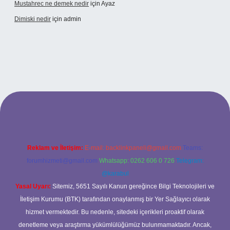
Mustahrec ne demek nedir
için
Ayaz
Dimiski nedir
için
admin
s://tulipbett.net/
Reklam ve İletişim:
E-mail:
backlinkpaneli@gmail.com
Teams:
forumhizmeti@gmail.com
Whatsapp: 0262 606 0 726
Telegram:
@karabul
Yasal Uyarı:
Sitemiz, 5651 Sayılı Kanun gereğince Bilgi Teknolojileri ve
İletişim Kurumu (BTK) tarafından onaylanmış bir Yer Sağlayıcı olarak
hizmet vermektedir. Bu nedenle, sitedeki içerikleri proaktif olarak
denetleme veya araştırma yükümlülüğümüz bulunmamaktadır. Ancak,