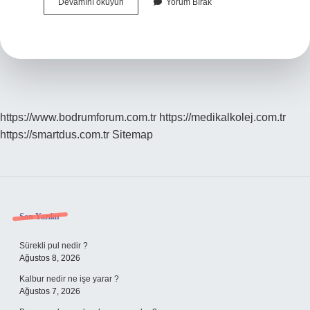
Kolada
Devamını okuyun
Yorum Bırak
Alkol
Var
Mı
Yok
Mu
https://www.bodrumforum.com.tr
https://medikalkolej.com.tr
https://smartdus.com.tr
Sitemap
Sidebar
Son Yazılar
Sürekli pul nedir ?
Ağustos 8, 2026
Kalbur nedir ne işe yarar ?
Ağustos 7, 2026