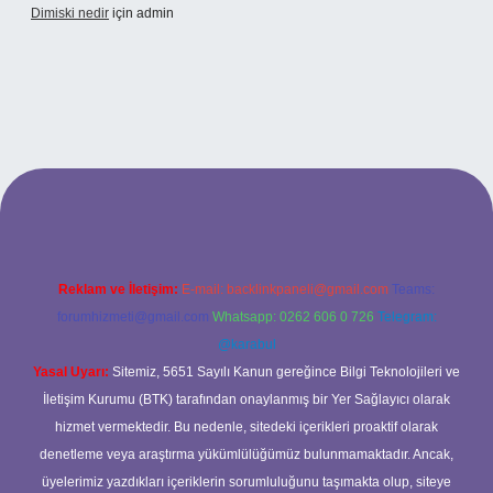
Dimiski nedir
için
admin
t güncel adresi
https://tulipbett.net/
Reklam ve İletişim:
E-mail:
backlinkpaneli@gmail.com
Teams:
forumhizmeti@gmail.com
Whatsapp: 0262 606 0 726
Telegram:
@karabul
Yasal Uyarı:
Sitemiz, 5651 Sayılı Kanun gereğince Bilgi Teknolojileri ve
İletişim Kurumu (BTK) tarafından onaylanmış bir Yer Sağlayıcı olarak
hizmet vermektedir. Bu nedenle, sitedeki içerikleri proaktif olarak
denetleme veya araştırma yükümlülüğümüz bulunmamaktadır. Ancak,
üyelerimiz yazdıkları içeriklerin sorumluluğunu taşımakta olup, siteye