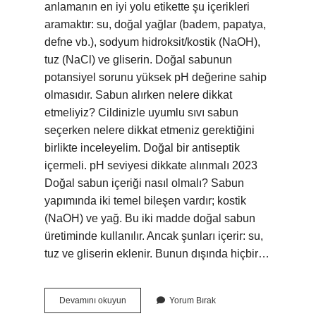
anlamanın en iyi yolu etikette şu içerikleri
aramaktır: su, doğal yağlar (badem, papatya,
defne vb.), sodyum hidroksit/kostik (NaOH),
tuz (NaCl) ve gliserin. Doğal sabunun
potansiyel sorunu yüksek pH değerine sahip
olmasıdır. Sabun alırken nelere dikkat
etmeliyiz? Cildinizle uyumlu sıvı sabun
seçerken nelere dikkat etmeniz gerektiğini
birlikte inceleyelim. Doğal bir antiseptik
içermeli. pH seviyesi dikkate alınmalı 2023
Doğal sabun içeriği nasıl olmalı? Sabun
yapımında iki temel bileşen vardır; kostik
(NaOH) ve yağ. Bu iki madde doğal sabun
üretiminde kullanılır. Ancak şunları içerir: su,
tuz ve gliserin eklenir. Bunun dışında hiçbir…
Iyi
Devamını okuyun
Yorum Bırak
Bir