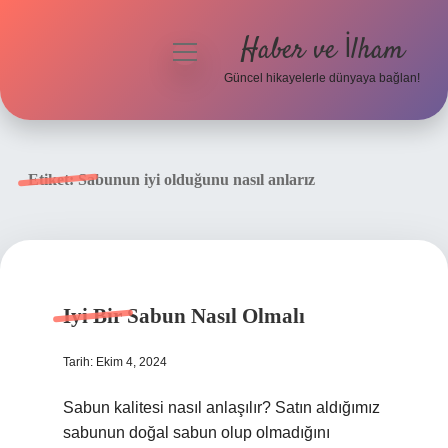
Haber ve İlham
menüyü
aç
Güncel hikayelerle dünyaya bağlan!
Anasayfa
Gizlilik Politikası
Etiket:
Sabunun iyi olduğunu nasıl anlarız
Yasal Uyarı
Hakkımızda
Iyi Bir Sabun Nasıl Olmalı
Tarih: Ekim 4, 2024
Sabun kalitesi nasıl anlaşılır? Satın aldığımız
sabunun doğal sabun olup olmadığını