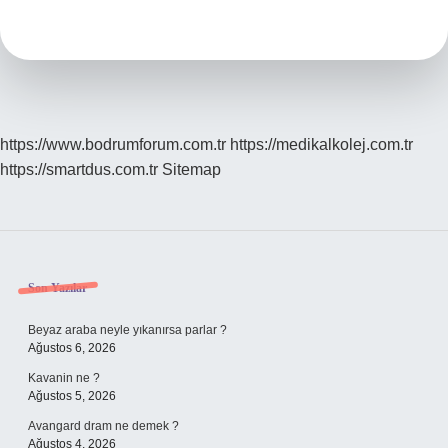
Sabun
Nasıl
Olmalı
https://www.bodrumforum.com.tr
https://medikalkolej.com.tr
https://smartdus.com.tr
Sitemap
Sidebar
Son Yazılar
Beyaz araba neyle yıkanırsa parlar ?
Ağustos 6, 2026
Kavanin ne ?
Ağustos 5, 2026
Avangard dram ne demek ?
Ağustos 4, 2026