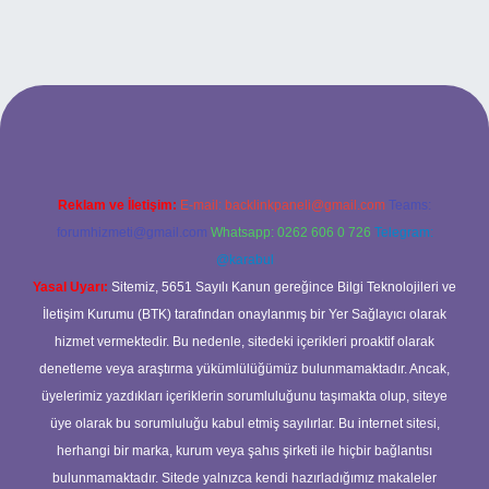
t güncel adresi
https://tulipbett.net/
Reklam ve İletişim:
E-mail:
backlinkpaneli@gmail.com
Teams:
forumhizmeti@gmail.com
Whatsapp: 0262 606 0 726
Telegram:
@karabul
Yasal Uyarı:
Sitemiz, 5651 Sayılı Kanun gereğince Bilgi Teknolojileri ve
İletişim Kurumu (BTK) tarafından onaylanmış bir Yer Sağlayıcı olarak
hizmet vermektedir. Bu nedenle, sitedeki içerikleri proaktif olarak
denetleme veya araştırma yükümlülüğümüz bulunmamaktadır. Ancak,
üyelerimiz yazdıkları içeriklerin sorumluluğunu taşımakta olup, siteye
üye olarak bu sorumluluğu kabul etmiş sayılırlar. Bu internet sitesi,
herhangi bir marka, kurum veya şahıs şirketi ile hiçbir bağlantısı
bulunmamaktadır. Sitede yalnızca kendi hazırladığımız makaleler