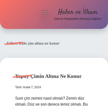
Haber ve İlham
menüyü
aç
Güncel hikayelerle dünyaya bağlan!
Anasayfa
Gizlilik Politikası
Etiket:
Rulo çim altına ne konur
Yasal Uyarı
Hakkımızda
Yapay Çimin Altına Ne Konur
Tarih: Aralık 7, 2024
Suni çim zemini nasıl olmalı? Zemin düz
olmalı. Düz ve son derece temiz olmalı. Bu