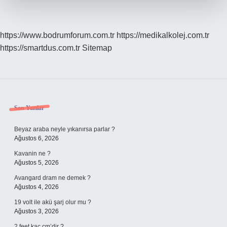
https://www.bodrumforum.com.tr
https://medikalkolej.com.tr
https://smartdus.com.tr
Sitemap
Sidebar
Son Yazılar
Beyaz araba neyle yıkanırsa parlar ?
Ağustos 6, 2026
Kavanin ne ?
Ağustos 5, 2026
Avangard dram ne demek ?
Ağustos 4, 2026
19 volt ile akü şarj olur mu ?
Ağustos 3, 2026
2 feet kaç cm’dir ?