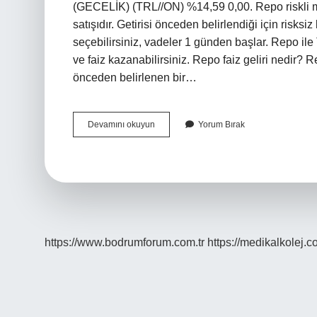
(GECELİK) (TRL//ON) %14,59 0,00. Repo riskli mi
satışıdır. Getirisi önceden belirlendiği için risksiz
seçebilirsiniz, vadeler 1 günden başlar. Repo ile
ve faiz kazanabilirsiniz. Repo faiz geliri nedir? Re
önceden belirlenen bir…
Repo
Devamını okuyun
Yorum Bırak
Para
Kazandırır
Mı
https://www.bodrumforum.com.tr
https://medikalkolej.c