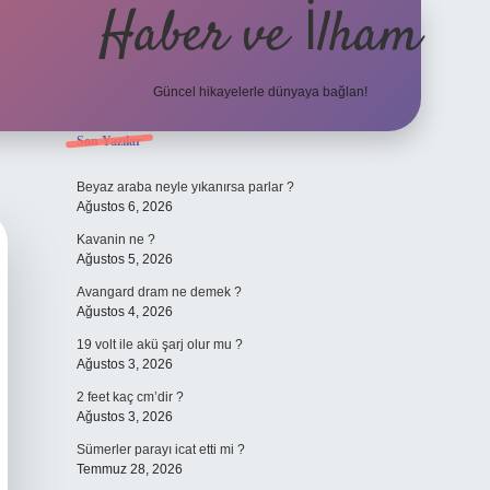
Haber ve İlham
Güncel hikayelerle dünyaya bağlan!
Sidebar
Son Yazılar
elexbet güncel ad
Beyaz araba neyle yıkanırsa parlar ?
Ağustos 6, 2026
Kavanin ne ?
Ağustos 5, 2026
Avangard dram ne demek ?
Ağustos 4, 2026
19 volt ile akü şarj olur mu ?
Ağustos 3, 2026
2 feet kaç cm’dir ?
Ağustos 3, 2026
Sümerler parayı icat etti mi ?
Temmuz 28, 2026