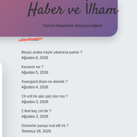
Haber ve İlham
Güncel hikayelerle dünyaya bağlan!
Sidebar
Son Yazılar
elexbet güncel adresi
https://tulipbet
Beyaz araba neyle yıkanırsa parlar ?
Ağustos 6, 2026
Kavanin ne ?
Ağustos 5, 2026
Avangard dram ne demek ?
Ağustos 4, 2026
19 volt ile akü şarj olur mu ?
Ağustos 3, 2026
2 feet kaç cm’dir ?
Ağustos 3, 2026
Sümerler parayı icat etti mi ?
Temmuz 28, 2026