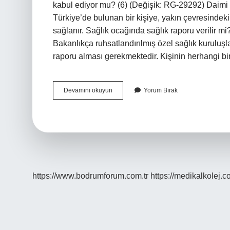
kabul ediyor mu? (6) (Değişik: RG-29292) Daimi
Türkiye’de bulunan bir kişiye, yakın çevresindeki 
sağlanır. Sağlık ocağında sağlık raporu verilir
Bakanlıkça ruhsatlandırılmış özel sağlık kuruluşl
raporu alması gerekmektedir. Kişinin herhangi bi
Sağlık
Devamını okuyun
Yorum Bırak
Ocağı
Kaçta
Açılıyor
2024
https://www.bodrumforum.com.tr
https://medikalkolej.c