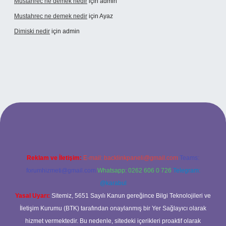
Mustahrec ne demek nedir
için
admin
Mustahrec ne demek nedir
için
Ayaz
Dimiski nedir
için
admin
s://tulipbett.net/
Reklam ve İletişim:
E-mail:
backlinkpaneli@gmail.com
Teams:
forumhizmeti@gmail.com
Whatsapp: 0262 606 0 726
Telegram:
@karabul
Yasal Uyarı:
Sitemiz, 5651 Sayılı Kanun gereğince Bilgi Teknolojileri ve
İletişim Kurumu (BTK) tarafından onaylanmış bir Yer Sağlayıcı olarak
hizmet vermektedir. Bu nedenle, sitedeki içerikleri proaktif olarak