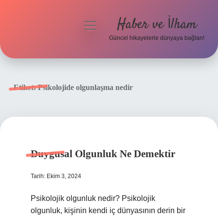
Haber ve İlham
menüyü
aç
Güncel hikayelerle dünyaya bağlan!
Anasayfa
Gizlilik Politikası
Etiket:
Psikolojide olgunlaşma nedir
Yasal Uyarı
Hakkımızda
Duygusal Olgunluk Ne Demektir
Tarih: Ekim 3, 2024
Psikolojik olgunluk nedir? Psikolojik
olgunluk, kişinin kendi iç dünyasının derin bir