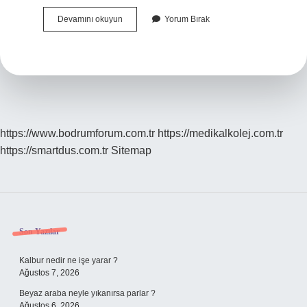
Duygusal
Devamını okuyun
Yorum Bırak
Olgunluk
Ne
Demektir
https://www.bodrumforum.com.tr
https://medikalkolej.com.tr
https://smartdus.com.tr
Sitemap
Sidebar
Son Yazılar
Kalbur nedir ne işe yarar ?
Ağustos 7, 2026
Beyaz araba neyle yıkanırsa parlar ?
Ağustos 6, 2026