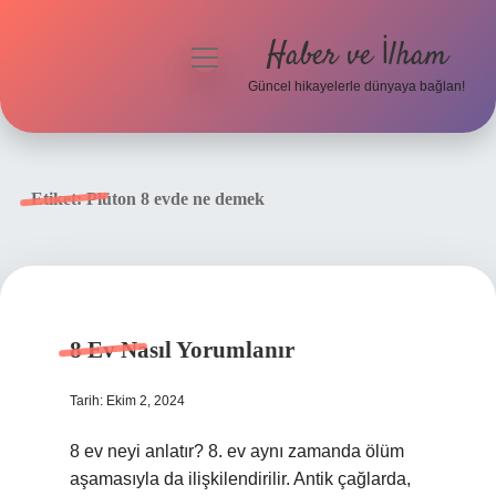
Haber ve İlham
menüyü
aç
Güncel hikayelerle dünyaya bağlan!
Anasayfa
Gizlilik Politikası
Etiket:
Plüton 8 evde ne demek
Yasal Uyarı
Hakkımızda
8 Ev Nasıl Yorumlanır
Tarih: Ekim 2, 2024
8 ev neyi anlatır? 8. ev aynı zamanda ölüm
aşamasıyla da ilişkilendirilir. Antik çağlarda,