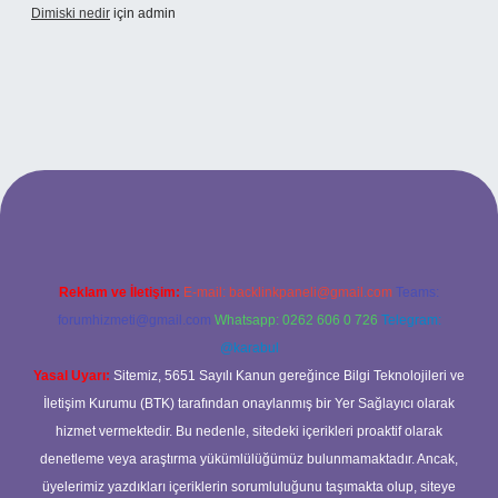
Dimiski nedir
için
admin
://tulipbett.net/
Reklam ve İletişim:
E-mail:
backlinkpaneli@gmail.com
Teams:
forumhizmeti@gmail.com
Whatsapp: 0262 606 0 726
Telegram:
@karabul
Yasal Uyarı:
Sitemiz, 5651 Sayılı Kanun gereğince Bilgi Teknolojileri ve
İletişim Kurumu (BTK) tarafından onaylanmış bir Yer Sağlayıcı olarak
hizmet vermektedir. Bu nedenle, sitedeki içerikleri proaktif olarak
denetleme veya araştırma yükümlülüğümüz bulunmamaktadır. Ancak,
üyelerimiz yazdıkları içeriklerin sorumluluğunu taşımakta olup, siteye