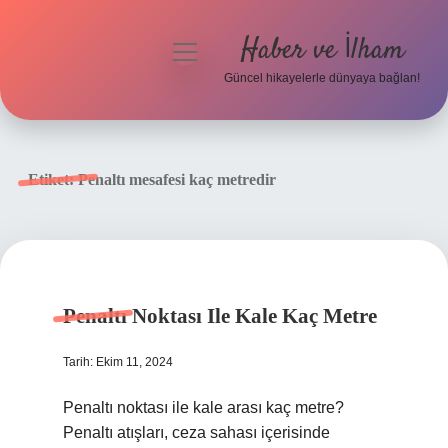
Haber ve İlham
menüyü
aç
Güncel hikayelerle dünyaya bağlan!
Anasayfa
Gizlilik Politikası
Etiket:
Penaltı mesafesi kaç metredir
Yasal Uyarı
Hakkımızda
Penaltı Noktası Ile Kale Kaç Metre
Tarih: Ekim 11, 2024
Penaltı noktası ile kale arası kaç metre?
Penaltı atışları, ceza sahası içerisinde