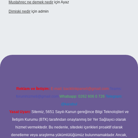
Mustahrec ne demek nedir
için
Ayaz
Dimiski nedir
için
admin
://tulipbett.net/
Reklam ve İletişim:
E-mail:
backlinkpaneli@gmail.com
Teams:
forumhizmeti@gmail.com
Whatsapp: 0262 606 0 726
Telegram:
@karabul
Yasal Uyarı:
Sitemiz, 5651 Sayılı Kanun gereğince Bilgi Teknolojileri ve
İletişim Kurumu (BTK) tarafından onaylanmış bir Yer Sağlayıcı olarak
hizmet vermektedir. Bu nedenle, sitedeki içerikleri proaktif olarak
denetleme veya araştırma yükümlülüğümüz bulunmamaktadır. Ancak,