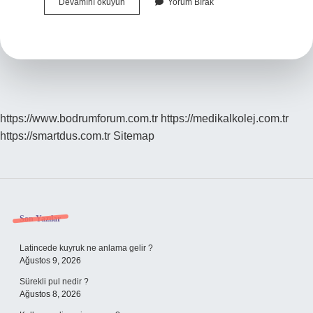
Penaltı
Devamını okuyun
Yorum Bırak
Noktası
Ile
Kale
Kaç
Metre
https://www.bodrumforum.com.tr
https://medikalkolej.com.tr
https://smartdus.com.tr
Sitemap
Sidebar
Son Yazılar
Latincede kuyruk ne anlama gelir ?
Ağustos 9, 2026
Sürekli pul nedir ?
Ağustos 8, 2026