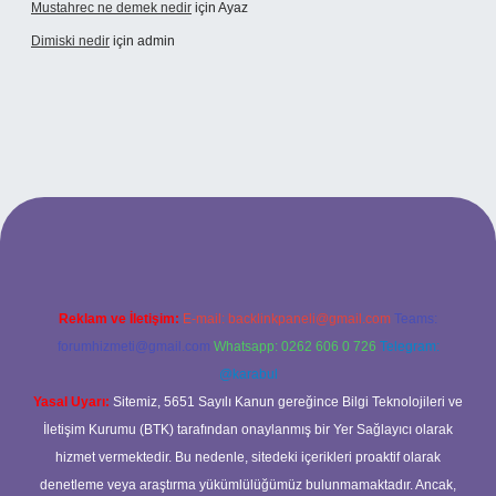
Mustahrec ne demek nedir
için
Ayaz
Dimiski nedir
için
admin
://tulipbett.net/
Reklam ve İletişim:
E-mail:
backlinkpaneli@gmail.com
Teams:
forumhizmeti@gmail.com
Whatsapp: 0262 606 0 726
Telegram:
@karabul
Yasal Uyarı:
Sitemiz, 5651 Sayılı Kanun gereğince Bilgi Teknolojileri ve
İletişim Kurumu (BTK) tarafından onaylanmış bir Yer Sağlayıcı olarak
hizmet vermektedir. Bu nedenle, sitedeki içerikleri proaktif olarak
denetleme veya araştırma yükümlülüğümüz bulunmamaktadır. Ancak,