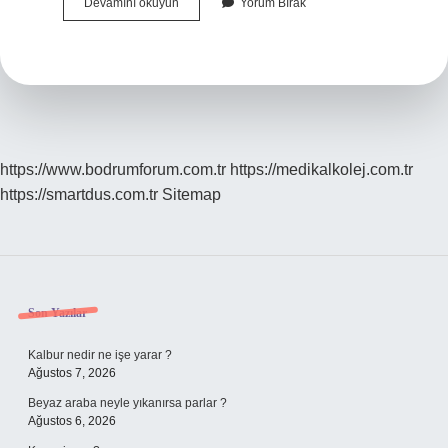
Pandora
Devamını okuyun
Yorum Bırak
Gümüş
Mü
https://www.bodrumforum.com.tr
https://medikalkolej.com.tr
https://smartdus.com.tr
Sitemap
Sidebar
Son Yazılar
Kalbur nedir ne işe yarar ?
Ağustos 7, 2026
Beyaz araba neyle yıkanırsa parlar ?
Ağustos 6, 2026