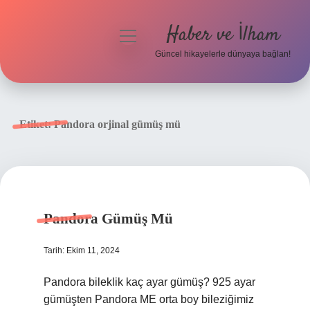
Haber ve İlham
menüyü
aç
Güncel hikayelerle dünyaya bağlan!
Anasayfa
Gizlilik Politikası
Etiket:
Pandora orjinal gümüş mü
Yasal Uyarı
Hakkımızda
Pandora Gümüş Mü
Tarih: Ekim 11, 2024
Pandora bileklik kaç ayar gümüş? 925 ayar
gümüşten Pandora ME orta boy bileziğimiz