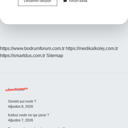
Anıtkabir
Devamını okuyun
Yorum Bırak
Özel
Bir
Isim
Mi
https://www.bodrumforum.com.tr
https://medikalkolej.com.tr
https://smartdus.com.tr
Sitemap
Sidebar
Son Yazılar
Sürekli pul nedir ?
Ağustos 8, 2026
Kalbur nedir ne işe yarar ?
Ağustos 7, 2026