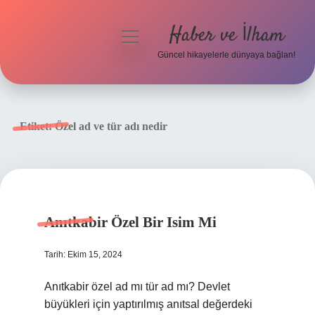
Haber ve İlham
menüyü
aç
Güncel hikayelerle dünyaya bağlan!
Anasayfa
Gizlilik Politikası
Etiket:
Özel ad ve tür adı nedir
Yasal Uyarı
Hakkımızda
Anıtkabir Özel Bir Isim Mi
Tarih: Ekim 15, 2024
Anıtkabir özel ad mı tür ad mı? Devlet
büyükleri için yaptırılmış anıtsal değerdeki