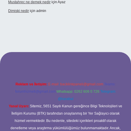
Mustahrec ne demek nedir
için
Ayaz
Dimiski nedir
için
admin
://tulipbett.net/
Reklam ve İletişim:
E-mail:
backlinkpaneli@gmail.com
Teams:
forumhizmeti@gmail.com
Whatsapp: 0262 606 0 726
Telegram:
@karabul
Yasal Uyarı:
Sitemiz, 5651 Sayılı Kanun gereğince Bilgi Teknolojileri ve
İletişim Kurumu (BTK) tarafından onaylanmış bir Yer Sağlayıcı olarak
hizmet vermektedir. Bu nedenle, sitedeki içerikleri proaktif olarak
denetleme veya araştırma yükümlülüğümüz bulunmamaktadır. Ancak,