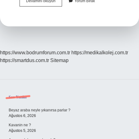
Birecik
Devamını okuyun
Yorum Bırak
Nereye
Ait
https://www.bodrumforum.com.tr
https://medikalkolej.com.tr
https://smartdus.com.tr
Sitemap
Sidebar
Son Yazılar
Beyaz araba neyle yıkanırsa parlar ?
Ağustos 6, 2026
Kavanin ne ?
Ağustos 5, 2026