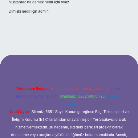
Mustahrec ne demek nedir
için
Ayaz
Dimiski nedir
için
admin
://tulipbett.net/
Reklam ve İletişim:
E-mail:
backlinkpaneli@gmail.com
Teams:
forumhizmeti@gmail.com
Whatsapp: 0262 606 0 726
Telegram:
@karabul
Yasal Uyarı:
Sitemiz, 5651 Sayılı Kanun gereğince Bilgi Teknolojileri ve
İletişim Kurumu (BTK) tarafından onaylanmış bir Yer Sağlayıcı olarak
hizmet vermektedir. Bu nedenle, sitedeki içerikleri proaktif olarak
denetleme veya araştırma yükümlülüğümüz bulunmamaktadır. Ancak,