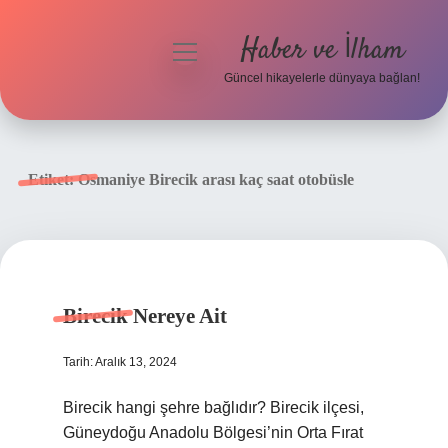
Haber ve İlham
menüyü
aç
Güncel hikayelerle dünyaya bağlan!
Anasayfa
Gizlilik Politikası
Etiket:
Osmaniye Birecik arası kaç saat otobüsle
Yasal Uyarı
Hakkımızda
Birecik Nereye Ait
Tarih: Aralık 13, 2024
Birecik hangi şehre bağlıdır? Birecik ilçesi,
Güneydoğu Anadolu Bölgesi’nin Orta Fırat