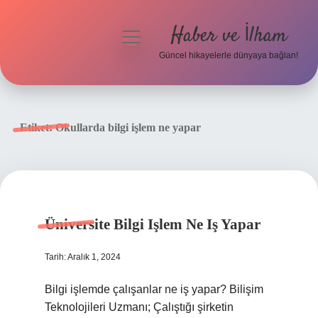
Haber ve İlham
menüyü
aç
Güncel hikayelerle dünyaya bağlan!
Anasayfa
Gizlilik Politikası
Etiket:
Okullarda bilgi işlem ne yapar
Yasal Uyarı
Hakkımızda
Üniversite Bilgi Işlem Ne Iş Yapar
Tarih: Aralık 1, 2024
Bilgi işlemde çalışanlar ne iş yapar? Bilişim
Teknolojileri Uzmanı; Çalıştığı şirketin