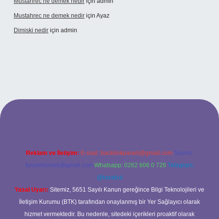
Mustahrec ne demek nedir
için
admin
Mustahrec ne demek nedir
için
Ayaz
Dimiski nedir
için
admin
s://tulipbett.net/
Reklam ve İletişim:
E-mail:
backlinkpaneli@gmail.com
Teams:
forumhizmeti@gmail.com
Whatsapp: 0262 606 0 726
Telegram:
@karabul
Yasal Uyarı:
Sitemiz, 5651 Sayılı Kanun gereğince Bilgi Teknolojileri ve
İletişim Kurumu (BTK) tarafından onaylanmış bir Yer Sağlayıcı olarak
hizmet vermektedir. Bu nedenle, sitedeki içerikleri proaktif olarak