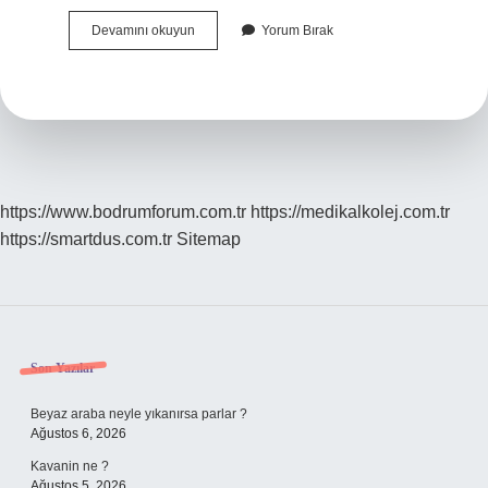
Üniversite
Devamını okuyun
Yorum Bırak
Bilgi
Işlem
Ne
Iş
Yapar
https://www.bodrumforum.com.tr
https://medikalkolej.com.tr
https://smartdus.com.tr
Sitemap
Sidebar
Son Yazılar
Beyaz araba neyle yıkanırsa parlar ?
Ağustos 6, 2026
Kavanin ne ?
Ağustos 5, 2026