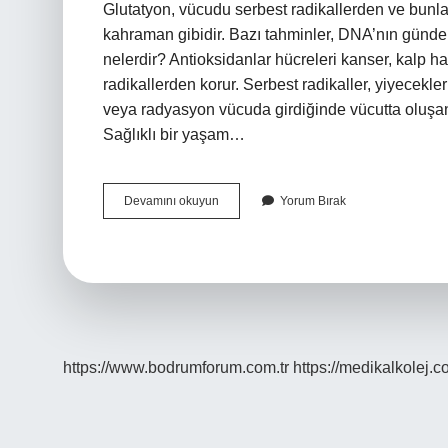
Glutatyon, vücudu serbest radikallerden ve bunl
kahraman gibidir. Bazı tahminler, DNA’nın günde
nelerdir? Antioksidanlar hücreleri kanser, kalp hast
radikallerden korur. Serbest radikaller, yiyecek
veya radyasyon vücuda girdiğinde vücutta oluşan
Sağlıklı bir yaşam…
Antioksidanlar
Devamını okuyun
Yorum Bırak
Nasıl
Etki
Eder
https://www.bodrumforum.com.tr
https://medikalkolej.c