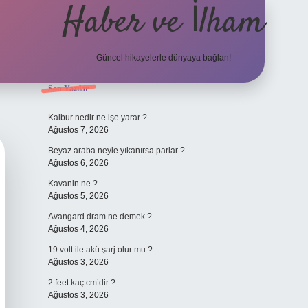
Haber ve İlham
Güncel hikayelerle dünyaya bağlan!
Sidebar
Son Yazılar
elexbet güncel adresi
https://tulipbet
Kalbur nedir ne işe yarar ?
Ağustos 7, 2026
Beyaz araba neyle yıkanırsa parlar ?
Ağustos 6, 2026
Kavanin ne ?
Ağustos 5, 2026
Avangard dram ne demek ?
Ağustos 4, 2026
19 volt ile akü şarj olur mu ?
Ağustos 3, 2026
2 feet kaç cm’dir ?
Ağustos 3, 2026